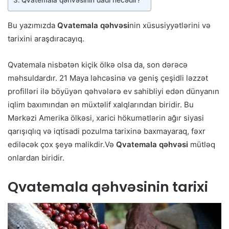
Bu yazımızda
Qvatemala qəhvəsi
nin xüsusiyyətlərini və
tarixini araşdıracayıq.
Qvatemala nisbətən kiçik ölkə olsa da, son dərəcə
məhsuldardır. 21 Maya ləhcəsinə və geniş çeşidli ləzzət
profilləri ilə böyüyən qəhvələrə ev sahibliyi edən dünyanın
iqlim baxımından ən müxtəlif xalqlarından biridir. Bu
Mərkəzi Amerika ölkəsi, xarici hökumətlərin ağır siyasi
qarışıqlıq və iqtisadi pozulma tarixinə baxmayaraq, fəxr
ediləcək çox şeyə malikdir.Və
Qvatemala qəhvəsi
mütləq
onlardan biridir.
Qvatemala qəhvəsinin tarixi