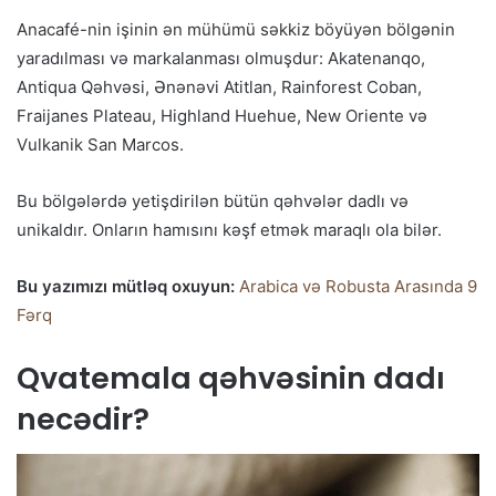
Anacafé-nin işinin ən mühümü səkkiz böyüyən bölgənin
yaradılması və markalanması olmuşdur: Akatenanqo,
Antiqua Qəhvəsi, Ənənəvi Atitlan, Rainforest Coban,
Fraijanes Plateau, Highland Huehue, New Oriente və
Vulkanik San Marcos.
Bu bölgələrdə yetişdirilən bütün qəhvələr dadlı və
unikaldır. Onların hamısını kəşf etmək maraqlı ola bilər.
Bu yazımızı mütləq oxuyun:
Arabica və Robusta Arasında 9
Fərq
Qvatemala qəhvəsinin dadı
necədir?