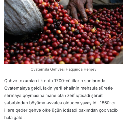
Qvatemala Qəhvəsi Haqqında Hərşey
Qəhvə toxumları ilk dəfə 1700-cü illərin sonlarında
Qvatemalaya gəldi, lakin yerli əhalinin məhsula sürətlə
sərmayə qoymasına mane olan zəif iqtisadi şərait
səbəbindən böyümə əvvəlcə olduqca yavaş idi. 1860-cı
illərə qədər qəhvə ölkə üçün iqtisadi baxımdan çox vacib
hala gəldi.