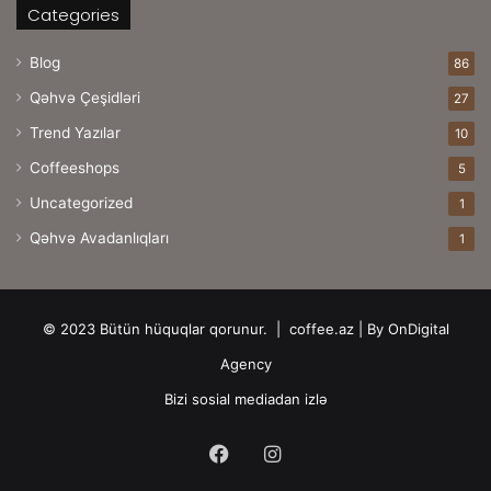
Categories
Blog
86
Qəhvə Çeşidləri
27
Trend Yazılar
10
Coffeeshops
5
Uncategorized
1
Qəhvə Avadanlıqları
1
© 2023 Bütün hüquqlar qorunur. |
coffee.az
| By
OnDigital
Agency
Bizi sosial mediadan izlə
Facebook
Instagram