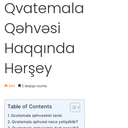
Qvatemala
Qəhvəsi
Haqqında
Hərşey
849
2 dəqiqə oxuma
Table of Contents
Qvatemala qəhvəsinin tarixi
Qvatemala qəhvəsi necə yetişdirilir?
Qvatemala qəhvəsinin dadı necədir?