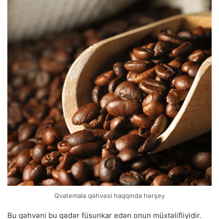
Qvatemala qəhvəsi haqqında hərşey
Bu qəhvəni bu qədər füsunkar edən onun müxtəlifliyidir.