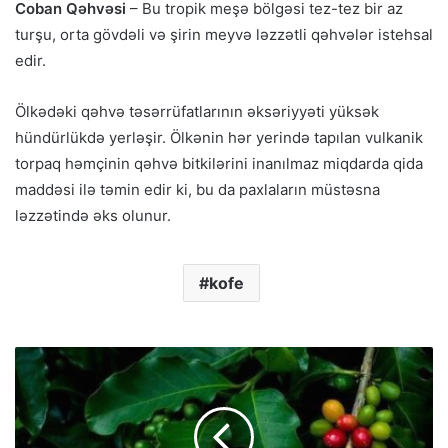
Coban Qəhvəsi
– Bu tropik meşə bölgəsi tez-tez bir az
turşu, orta gövdəli və şirin meyvə ləzzətli qəhvələr istehsal
edir.
Ölkədəki qəhvə təsərrüfatlarının əksəriyyəti yüksək
hündürlükdə yerləşir. Ölkənin hər yerində tapılan vulkanik
torpaq həmçinin qəhvə bitkilərini inanılmaz miqdarda qida
maddəsi ilə təmin edir ki, bu da paxlaların müstəsna
ləzzətində əks olunur.
kofe