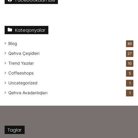
Kateqoriyalar
Blog
86
Qəhvə Çeşidləri
27
Trend Yazılar
10
Coffeeshops
5
Uncategorized
1
Qəhvə Avadanlıqları
1
Taglar