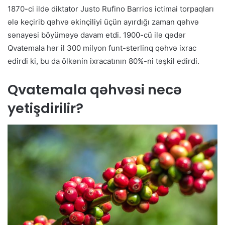
1870-ci ildə diktator Justo Rufino Barrios ictimai torpaqları
ələ keçirib qəhvə əkinçiliyi üçün ayırdığı zaman qəhvə
sənayesi böyüməyə davam etdi. 1900-cü ilə qədər
Qvatemala hər il 300 milyon funt-sterlinq qəhvə ixrac
edirdi ki, bu da ölkənin ixracatının 80%-ni təşkil edirdi.
Qvatemala qəhvəsi necə
yetişdirilir?