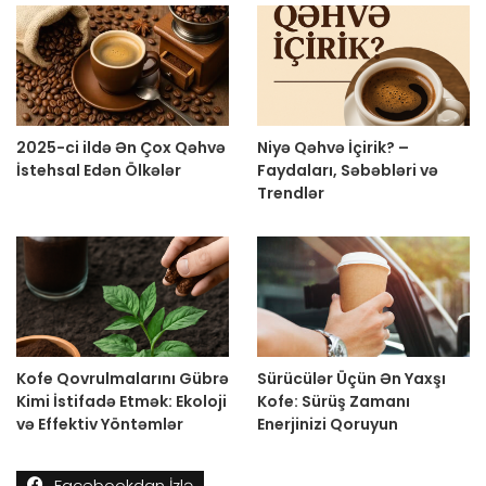
2025-ci ildə Ən Çox Qəhvə
Niyə Qəhvə İçirik? –
İstehsal Edən Ölkələr
Faydaları, Səbəbləri və
Trendlər
Kofe Qovrulmalarını Gübrə
Sürücülər Üçün Ən Yaxşı
Kimi İstifadə Etmək: Ekoloji
Kofe: Sürüş Zamanı
və Effektiv Yöntəmlər
Enerjinizi Qoruyun
Facebookdan İzlə