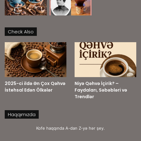
Check Also
2025-ci ildə Ən Çox Qəhvə
Niyə Qəhvə İçirik? –
İstehsal Edən Ölkələr
Faydaları, Səbəbləri və
Trendlər
Haqqımızda
Kofe haqqında A-dan Z-yə hər şey.