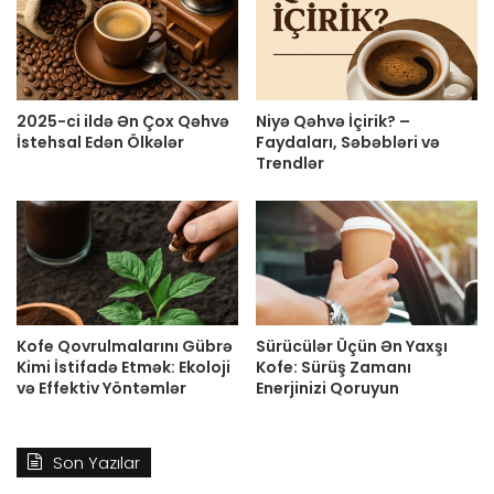
2025-ci ildə Ən Çox Qəhvə
Niyə Qəhvə İçirik? –
İstehsal Edən Ölkələr
Faydaları, Səbəbləri və
Trendlər
Kofe Qovrulmalarını Gübrə
Sürücülər Üçün Ən Yaxşı
Kimi İstifadə Etmək: Ekoloji
Kofe: Sürüş Zamanı
və Effektiv Yöntəmlər
Enerjinizi Qoruyun
Son Yazılar