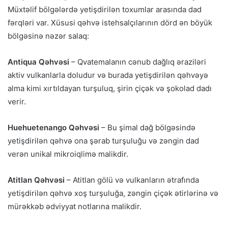
Müxtəlif bölgələrdə yetişdirilən toxumlar arasında dad
fərqləri var. Xüsusi qəhvə istehsalçılarının dörd ən böyük
bölgəsinə nəzər salaq:
Antiqua Qəhvəsi
– Qvatemalanın cənub dağlıq əraziləri
aktiv vulkanlarla doludur və burada yetişdirilən qəhvəyə
alma kimi xırtıldayan turşuluq, şirin çiçək və şokolad dadı
verir.
Huehuetenango Qəhvəsi
– Bu şimal dağ bölgəsində
yetişdirilən qəhvə ona şərab turşuluğu və zəngin dad
verən unikal mikroiqlimə malikdir.
Atitlan Qəhvəsi
– Atitlan gölü və vulkanların ətrafında
yetişdirilən qəhvə xoş turşuluğa, zəngin çiçək ətirlərinə və
mürəkkəb ədviyyat notlarına malikdir.