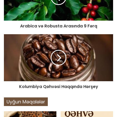
Arabica və Robusta Arasında 9 Fərq
Kolumbiya Qəhvəsi Haqqında Hərşey
Uyğun Məqalələr