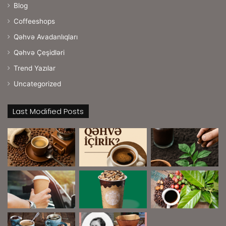
Blog
Coffeeshops
Qəhvə Avadanlıqları
Qəhvə Çeşidləri
Trend Yazılar
Uncategorized
Last Modified Posts