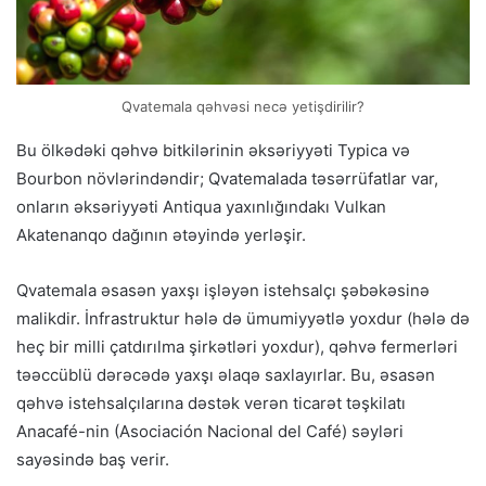
Qvatemala qəhvəsi necə yetişdirilir?
Bu ölkədəki qəhvə bitkilərinin əksəriyyəti Typica və
Bourbon növlərindəndir; Qvatemalada təsərrüfatlar var,
onların əksəriyyəti Antiqua yaxınlığındakı Vulkan
Akatenanqo dağının ətəyində yerləşir.
Qvatemala əsasən yaxşı işləyən istehsalçı şəbəkəsinə
malikdir. İnfrastruktur hələ də ümumiyyətlə yoxdur (hələ də
heç bir milli çatdırılma şirkətləri yoxdur), qəhvə fermerləri
təəccüblü dərəcədə yaxşı əlaqə saxlayırlar. Bu, əsasən
qəhvə istehsalçılarına dəstək verən ticarət təşkilatı
Anacafé-nin (Asociación Nacional del Café) səyləri
sayəsində baş verir.