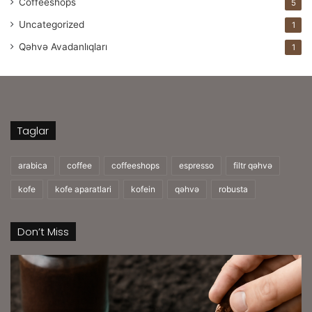
Coffeeshops
5
Uncategorized
1
Qəhvə Avadanlıqları
1
Taglar
arabica
coffee
coffeeshops
espresso
filtr qəhvə
kofe
kofe aparatlari
kofein
qəhvə
robusta
Don’t Miss
Kofe
Sü
Qovrulmalarını
Ü
Gübrə
Ə
Kimi
Ya