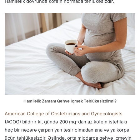
Hamiləlik dövründə kofein normada təhlükəsizdir.
Hamiləlik Zamanı Qəhvə İçmək Təhlükəsizdirmi?
American College of Obstetricians and Gynecologists
(ACOG) bildirir ki, gündə 200 mq-dan az kofein istehlakı
heç bir nəzərə çarpan yan təsir olmadan ana və ya körpə
üçün təhlükəsizdir. Əslində, orta miqdarda qəhvə içməyin