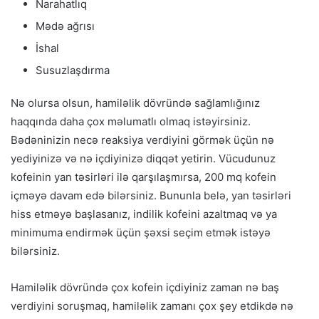
Narahatlıq
Mədə ağrısı
İshal
Susuzlaşdırma
Nə olursa olsun, hamiləlik dövründə sağlamlığınız
haqqında daha çox məlumatlı olmaq istəyirsiniz.
Bədəninizin necə reaksiya verdiyini görmək üçün nə
yediyinizə və nə içdiyinizə diqqət yetirin. Vücudunuz
kofeinin yan təsirləri ilə qarşılaşmırsa, 200 mq kofein
içməyə davam edə bilərsiniz. Bununla belə, yan təsirləri
hiss etməyə başlasanız, indilik kofeini azaltmaq və ya
minimuma endirmək üçün şəxsi seçim etmək istəyə
bilərsiniz.
Hamiləlik dövründə çox kofein içdiyiniz zaman nə baş
verdiyini soruşmaq, hamiləlik zamanı çox şey etdikdə nə