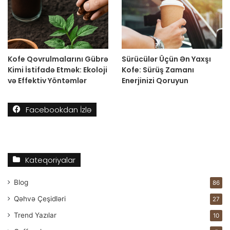
Kofe Qovrulmalarını Gübrə
Sürücülər Üçün Ən Yaxşı
Kimi İstifadə Etmək: Ekoloji
Kofe: Sürüş Zamanı
və Effektiv Yöntəmlər
Enerjinizi Qoruyun
Facebookdan İzlə
Kateqoriyalar
Blog
86
Qəhvə Çeşidləri
27
Trend Yazılar
10