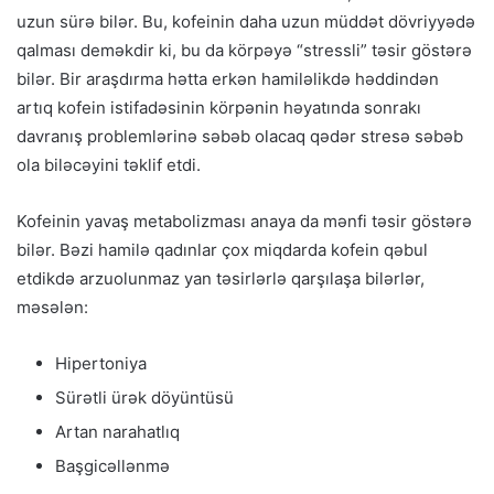
uzun sürə bilər. Bu, kofeinin daha uzun müddət dövriyyədə
qalması deməkdir ki, bu da körpəyə “stressli” təsir göstərə
bilər. Bir araşdırma hətta erkən hamiləlikdə həddindən
artıq kofein istifadəsinin körpənin həyatında sonrakı
davranış problemlərinə səbəb olacaq qədər stresə səbəb
ola biləcəyini təklif etdi.
Kofeinin yavaş metabolizması anaya da mənfi təsir göstərə
bilər. Bəzi hamilə qadınlar çox miqdarda kofein qəbul
etdikdə arzuolunmaz yan təsirlərlə qarşılaşa bilərlər,
məsələn:
Hipertoniya
Sürətli ürək döyüntüsü
Artan narahatlıq
Başgicəllənmə