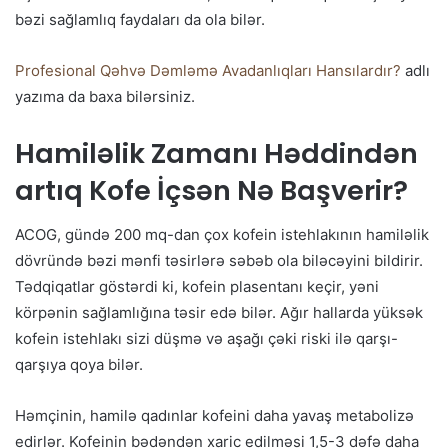
bəzi sağlamlıq faydaları da ola bilər.
Profesional Qəhvə Dəmləmə Avadanlıqları Hansılardır?
adlı
yazıma da baxa bilərsiniz.
Hamiləlik Zamanı Həddindən
artıq Kofe İçsən Nə Başverir?
ACOG, gündə 200 mq-dan çox kofein istehlakının hamiləlik
dövründə bəzi mənfi təsirlərə səbəb ola biləcəyini bildirir.
Tədqiqatlar göstərdi ki, kofein plasentanı keçir, yəni
körpənin sağlamlığına təsir edə bilər. Ağır hallarda yüksək
kofein istehlakı sizi düşmə və aşağı çəki riski ilə qarşı-
qarşıya qoya bilər.
Həmçinin, hamilə qadınlar kofeini daha yavaş metabolizə
edirlər. Kofeinin bədəndən xaric edilməsi 1,5-3 dəfə daha