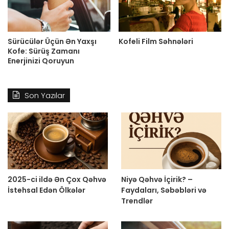
Sürücülər Üçün Ən Yaxşı
Kofeli Film Səhnələri
Kofe: Sürüş Zamanı
Enerjinizi Qoruyun
Son Yazılar
2025-ci ildə Ən Çox Qəhvə
Niyə Qəhvə İçirik? –
İstehsal Edən Ölkələr
Faydaları, Səbəbləri və
Trendlər