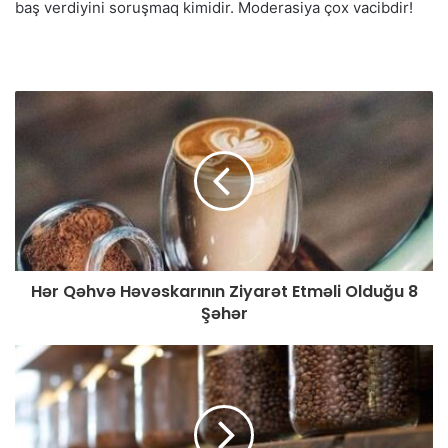
baş verdiyini soruşmaq kimidir. Moderasiya çox vacibdir!
Hər Qəhvə Həvəskarının Ziyarət Etməli Olduğu 8
Şəhər