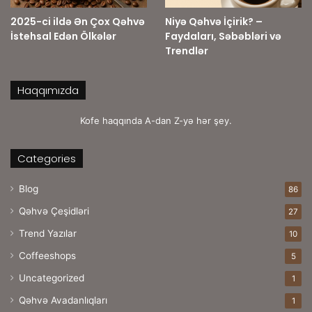
2025-ci ildə Ən Çox Qəhvə
Niyə Qəhvə İçirik? –
İstehsal Edən Ölkələr
Faydaları, Səbəbləri və
Trendlər
Haqqımızda
Kofe haqqında A-dan Z-yə hər şey.
Categories
Blog
86
Qəhvə Çeşidləri
27
Trend Yazılar
10
Coffeeshops
5
Uncategorized
1
Qəhvə Avadanlıqları
1