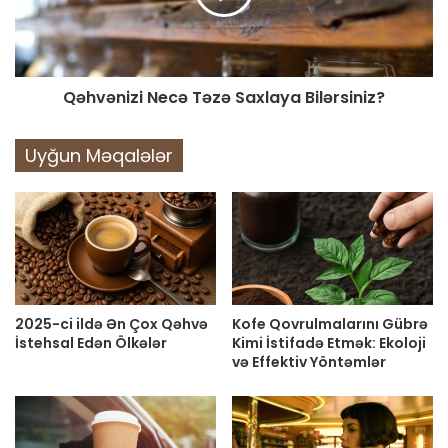
Qəhvənizi Necə Təzə Saxlaya Bilərsiniz?
Uyğun Məqalələr
2025-ci ildə Ən Çox Qəhvə
Kofe Qovrulmalarını Gübrə
İstehsal Edən Ölkələr
Kimi İstifadə Etmək: Ekoloji
və Effektiv Yöntəmlər