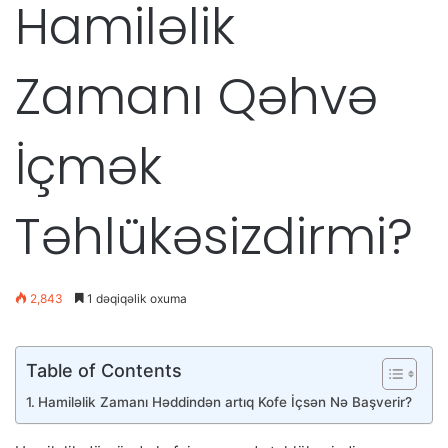
Hamiləlik
Zamanı Qəhvə
İçmək
Təhlükəsizdirmi?
2,843
1 dəqiqəlik oxuma
Table of Contents
Hamiləlik Zamanı Həddindən artıq Kofe İçsən Nə Başverir?