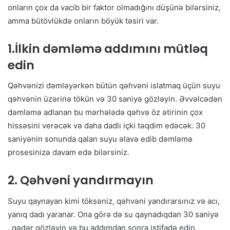
onların çox da vacib bir faktor olmadığını düşünə bilərsiniz,
amma bütövlükdə onların böyük təsiri var.
1.İlkin dəmləmə addımını mütləq
edin
Qəhvənizi dəmləyərkən bütün qəhvəni islatmaq üçün suyu
qəhvənin üzərinə tökün və 30 saniyə gözləyin. Əvvəlcədən
dəmləmə adlanan bu mərhələdə qəhvə öz ətirinin çox
hissəsini verəcək və daha dadlı içki təqdim edəcək. 30
saniyənin sonunda qalan suyu əlavə edib dəmləmə
prosesinizə davam edə bilərsiniz.
2. Qəhvəni yandırmayın
Suyu qaynayan kimi töksəniz, qəhvəni yandırarsınız və acı,
yanıq dadı yaranar. Ona görə də su qaynadıqdan 30 saniyə
. qədər gözləyin və bu addımdan sonra istifadə edin.