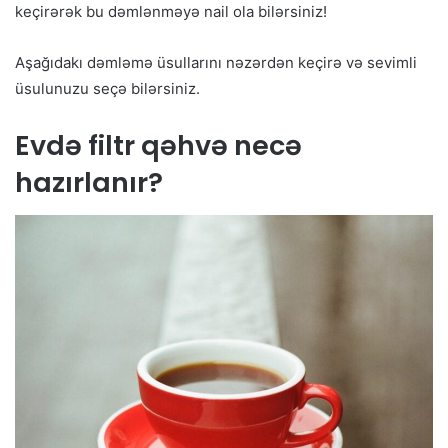
keçirərək bu dəmlənməyə nail ola bilərsiniz!
Aşağıdakı dəmləmə üsullarını nəzərdən keçirə və sevimli
üsulunuzu seçə bilərsiniz.
Evdə filtr qəhvə necə
hazırlanır?