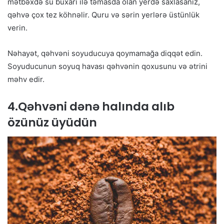
mətbəxdə su buxarı ilə təmasda olan yerdə saxlasanız,
qəhvə çox tez köhnəlir. Quru və sərin yerlərə üstünlük
verin.
Nəhayət, qəhvəni soyuducuya qoymamağa diqqət edin.
Soyuducunun soyuq havası qəhvənin qoxusunu və ətrini
məhv edir.
4.Qəhvəni dənə halında alıb
özünüz üyüdün