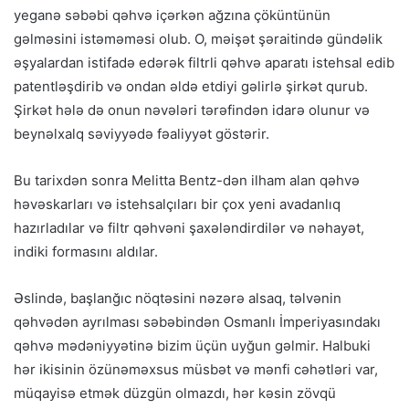
yeganə səbəbi qəhvə içərkən ağzına çöküntünün
gəlməsini istəməməsi olub. O, məişət şəraitində gündəlik
əşyalardan istifadə edərək filtrli qəhvə aparatı istehsal edib
patentləşdirib və ondan əldə etdiyi gəlirlə şirkət qurub.
Şirkət hələ də onun nəvələri tərəfindən idarə olunur və
beynəlxalq səviyyədə fəaliyyət göstərir.
Bu tarixdən sonra Melitta Bentz-dən ilham alan qəhvə
həvəskarları və istehsalçıları bir çox yeni avadanlıq
hazırladılar və filtr qəhvəni şaxələndirdilər və nəhayət,
indiki formasını aldılar.
Əslində, başlanğıc nöqtəsini nəzərə alsaq, təlvənin
qəhvədən ayrılması səbəbindən Osmanlı İmperiyasındakı
qəhvə mədəniyyətinə bizim üçün uyğun gəlmir. Halbuki
hər ikisinin özünəməxsus müsbət və mənfi cəhətləri var,
müqayisə etmək düzgün olmazdı, hər kəsin zövqü