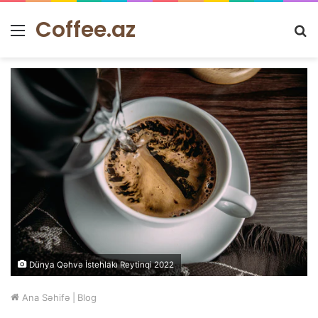
Coffee.az
Menu
A
Dünya Qəhvə İstehlakı Reytinqi 2022
Ana Səhifə
|
Blog