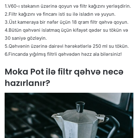
1.V60-ı stəkanın üzərinə qoyun və filtr kağızını yerləşdirin.
2.Filtr kağızını və fincanı isti su ilə isladın və yuyun.
3.Üst kameraya bir nəfər üçün 18 qram filtr qəhvə qoyun.
4.Bütün qəhvəni islatmaq üçün kifayət qədər su tökün və
30 saniyə gözləyin.
5.Qəhvənin üzərinə dairəvi hərəkətlərlə 250 ml su tökün.
6.Fincanda yığılmış filtrli qəhvədən həzz ala bilərsiniz!
Moka Pot ilə filtr qəhvə necə
hazırlanır?