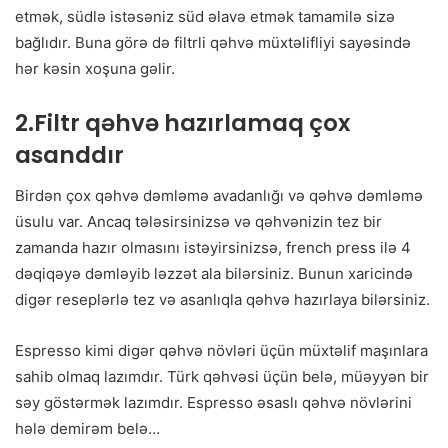
etmək, südlə istəsəniz süd əlavə etmək tamamilə sizə
bağlıdır. Buna görə də filtrli qəhvə müxtəlifliyi sayəsində
hər kəsin xoşuna gəlir.
2.Filtr qəhvə hazırlamaq çox
asanddır
Birdən çox qəhvə dəmləmə avadanlığı və qəhvə dəmləmə
üsulu var. Ancaq tələsirsinizsə və qəhvənizin tez bir
zamanda hazır olmasını istəyirsinizsə, french press ilə 4
dəqiqəyə dəmləyib ləzzət ala bilərsiniz. Bunun xaricində
digər reseplərlə tez və asanlıqla qəhvə hazırlaya bilərsiniz.
Espresso kimi digər qəhvə növləri üçün müxtəlif maşınlara
sahib olmaq lazımdır. Türk qəhvəsi üçün belə, müəyyən bir
səy göstərmək lazımdır. Espresso əsaslı qəhvə növlərini
hələ demirəm belə…