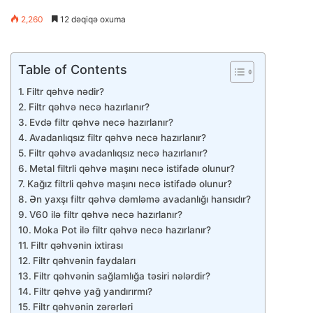
2,260
12 dəqiqə oxuma
Table of Contents
Filtr qəhvə nədir?
Filtr qəhvə necə hazırlanır?
Evdə filtr qəhvə necə hazırlanır?
Avadanlıqsız filtr qəhvə necə hazırlanır?
Filtr qəhvə avadanlıqsız necə hazırlanır?
Metal filtrli qəhvə maşını necə istifadə olunur?
Kağız filtrli qəhvə maşını necə istifadə olunur?
Ən yaxşı filtr qəhvə dəmləmə avadanlığı hansıdır?
V60 ilə filtr qəhvə necə hazırlanır?
Moka Pot ilə filtr qəhvə necə hazırlanır?
Filtr qəhvənin ixtirası
Filtr qəhvənin faydaları
Filtr qəhvənin sağlamlığa təsiri nələrdir?
Filtr qəhvə yağ yandırırmı?
Filtr qəhvənin zərərləri