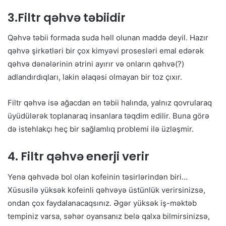
3.Filtr qəhvə təbiidir
Qəhvə təbii formada suda həll olunan maddə deyil. Hazır
qəhvə şirkətləri bir çox kimyəvi prosesləri emal edərək
qəhvə dənələrinin ətrini ayırır və onların qəhvə(?)
adlandırdıqları, lakin əlaqəsi olmayan bir toz çıxır.
Filtr qəhvə isə ağacdan ən təbii halında, yalnız qovrularaq
üyüdülərək toplanaraq insanlara təqdim edilir. Buna görə
də istehlakçı heç bir sağlamlıq problemi ilə üzləşmir.
4. Filtr qəhvə enerji verir
Yenə qəhvədə bol olan kofeinin təsirlərindən biri…
Xüsusilə yüksək kofeinli qəhvəyə üstünlük verirsinizsə,
ondan çox faydalanacaqsınız. Əgər yüksək iş-məktəb
tempiniz varsa, səhər oyansanız belə qalxa bilmirsinizsə,