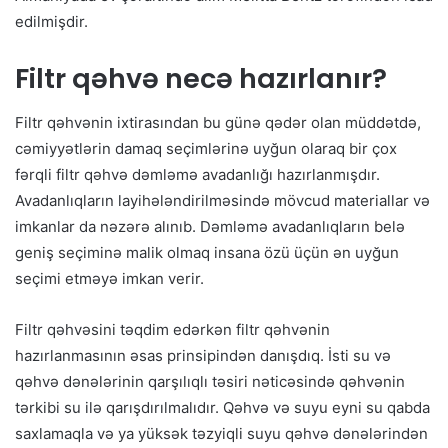
edilmişdir.
Filtr qəhvə necə hazırlanır?
Filtr qəhvənin ixtirasından bu günə qədər olan müddətdə,
cəmiyyətlərin damaq seçimlərinə uyğun olaraq bir çox
fərqli filtr qəhvə dəmləmə avadanlığı hazırlanmışdır.
Avadanlıqların layihələndirilməsində mövcud materiallar və
imkanlar da nəzərə alınıb. Dəmləmə avadanlıqların belə
geniş seçiminə malik olmaq insana özü üçün ən uyğun
seçimi etməyə imkan verir.
Filtr qəhvəsini təqdim edərkən filtr qəhvənin
hazırlanmasının əsas prinsipindən danışdıq. İsti su və
qəhvə dənələrinin qarşılıqlı təsiri nəticəsində qəhvənin
tərkibi su ilə qarışdırılmalıdır. Qəhvə və suyu eyni su qabda
saxlamaqla və ya yüksək təzyiqli suyu qəhvə dənələrindən