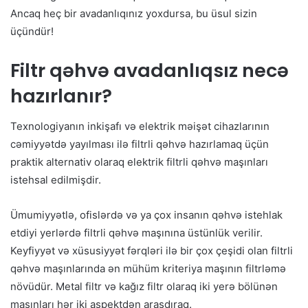
Ancaq heç bir avadanlıqınız yoxdursa, bu üsul sizin
üçündür!
Filtr qəhvə avadanlıqsız necə
hazırlanır?
Texnologiyanın inkişafı və elektrik məişət cihazlarının
cəmiyyətdə yayılması ilə filtrli qəhvə hazırlamaq üçün
praktik alternativ olaraq elektrik filtrli qəhvə maşınları
istehsal edilmişdir.
Ümumiyyətlə, ofislərdə və ya çox insanın qəhvə istehlak
etdiyi yerlərdə filtrli qəhvə maşınına üstünlük verilir.
Keyfiyyət və xüsusiyyət fərqləri ilə bir çox çeşidi olan filtrli
qəhvə maşınlarında ən mühüm kriteriya maşının filtrləmə
növüdür. Metal filtr və kağız filtr olaraq iki yerə bölünən
maşınları hər iki aspektdən araşdıraq.