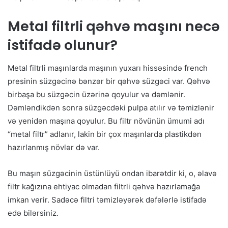
Metal filtrli qəhvə maşını necə
istifadə olunur?
Metal filtrli maşınlarda maşının yuxarı hissəsində french
presinin süzgəcinə bənzər bir qəhvə süzgəci var. Qəhvə
birbaşa bu süzgəcin üzərinə qoyulur və dəmlənir.
Dəmləndikdən sonra süzgəcdəki pulpa atılır və təmizlənir
və yenidən maşına qoyulur. Bu filtr növünün ümumi adı
“metal filtr” adlanır, lakin bir çox maşınlarda plastikdən
hazırlanmış növlər də var.
Bu maşın süzgəcinin üstünlüyü ondan ibarətdir ki, o, əlavə
filtr kağızına ehtiyac olmadan filtrli qəhvə hazırlamağa
imkan verir. Sadəcə filtri təmizləyərək dəfələrlə istifadə
edə bilərsiniz.