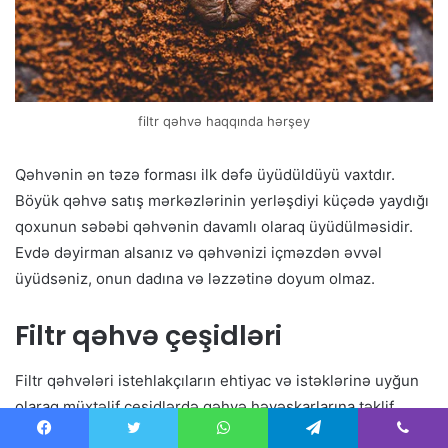
filtr qəhvə haqqında hərşey
Qəhvənin ən təzə forması ilk dəfə üyüdüldüyü vaxtdır.
Böyük qəhvə satış mərkəzlərinin yerləşdiyi küçədə yaydığı
qoxunun səbəbi qəhvənin davamlı olaraq üyüdülməsidir.
Evdə dəyirman alsanız və qəhvənizi içməzdən əvvəl
üyüdsəniz, onun dadına və ləzzətinə doyum olmaz.
Filtr qəhvə çeşidləri
Filtr qəhvələri istehlakçıların ehtiyac və istəklərinə uyğun
olaraq müxtəlif çeşidlərdə qəhvə həvəskarlarına təklif
olunur. Qəhvənin yetişdirildiyi ölkə, dad xüsusiyyətləri və
Facebook
Twitter
WhatsApp
Telegram
Viber