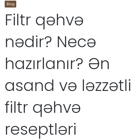
Blog
Filtr qəhvə
nədir? Necə
hazırlanır? Ən
asand və ləzzətli
filtr qəhvə
reseptləri