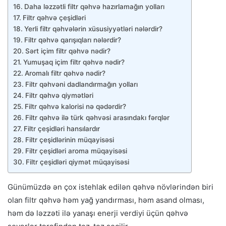
Daha ləzzətli filtr qəhvə hazırlamağın yolları
Filtr qəhvə çeşidləri
Yerli filtr qəhvələrin xüsusiyyətləri nələrdir?
Filtr qəhvə qarışıqları nələrdir?
Sərt içim filtr qəhvə nədir?
Yumuşaq içim filtr qəhvə nədir?
Aromalı filtr qəhvə nədir?
Filtr qəhvəni dadlandırmağın yolları
Filtr qəhvə qiymətləri
Filtr qəhvə kalorisi nə qədərdir?
Filtr qəhvə ilə türk qəhvəsi arasındakı fərqlər
Filtr çeşidləri hansılardır
Filtr çeşidlərinin müqayisəsi
Filtr çeşidləri aroma müqayisəsi
Filtr çeşidləri qiymət müqayisəsi
Günümüzdə ən çox istehlak edilən qəhvə növlərindən biri
olan filtr qəhvə həm yağ yandırması, həm asand olması,
həm də ləzzəti ilə yanaşı enerji verdiyi üçün qəhvə