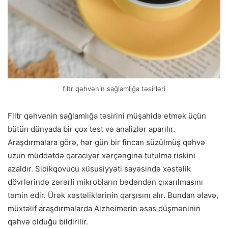
filtr qəhvənin sağlamlığa təsirləri
Filtr qəhvənin sağlamlığa təsirini müşahidə etmək üçün
bütün dünyada bir çox test və analizlər aparılır.
Araşdırmalara görə, hər gün bir fincan süzülmüş qəhvə
uzun müddətdə qaraciyər xərçənginə tutulma riskini
azaldır. Sidikqovucu xüsusiyyəti sayəsində xəstəlik
dövrlərində zərərli mikrobların bədəndən çıxarılmasını
təmin edir. Ürək xəstəliklərinin qarşısını alır. Bundan əlavə,
müxtəlif araşdırmalarda Alzheimerin əsas düşməninin
qəhvə olduğu bildirilir.