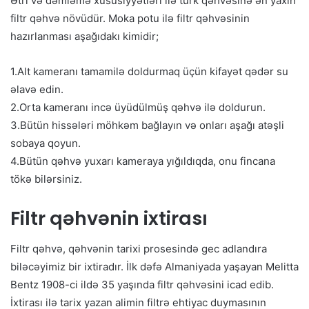
Ətri və dəmləmə xüsusiyyətləri ilə türk qəhvəsinə ən yaxın
filtr qəhvə növüdür. Moka potu ilə filtr qəhvəsinin
hazırlanması aşağıdakı kimidir;
1.Alt kameranı tamamilə doldurmaq üçün kifayət qədər su
əlavə edin.
2.Orta kameranı incə üyüdülmüş qəhvə ilə doldurun.
3.Bütün hissələri möhkəm bağlayın və onları aşağı atəşli
sobaya qoyun.
4.Bütün qəhvə yuxarı kameraya yığıldıqda, onu fincana
tökə bilərsiniz.
Filtr qəhvənin ixtirası
Filtr qəhvə, qəhvənin tarixi prosesində gec adlandıra
biləcəyimiz bir ixtiradır. İlk dəfə Almaniyada yaşayan Melitta
Bentz 1908-ci ildə 35 yaşında filtr qəhvəsini icad edib.
İxtirası ilə tarix yazan alimin filtrə ehtiyac duymasının