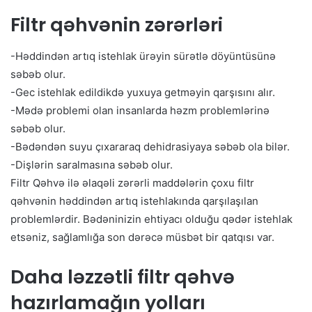
Filtr qəhvənin zərərləri
-Həddindən artıq istehlak ürəyin sürətlə döyüntüsünə
səbəb olur.
-Gec istehlak edildikdə yuxuya getməyin qarşısını alır.
-Mədə problemi olan insanlarda həzm problemlərinə
səbəb olur.
-Bədəndən suyu çıxararaq dehidrasiyaya səbəb ola bilər.
-Dişlərin saralmasına səbəb olur.
Filtr Qəhvə ilə əlaqəli zərərli maddələrin çoxu filtr
qəhvənin həddindən artıq istehlakında qarşılaşılan
problemlərdir. Bədəninizin ehtiyacı olduğu qədər istehlak
etsəniz, sağlamlığa son dərəcə müsbət bir qatqısı var.
Daha ləzzətli filtr qəhvə
hazırlamağın yolları