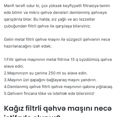
Mənfi tərəfi odur ki, çox yüksək keyfiyyətli filtrasiya təmin
edə bilmir və mikro qəhvə dənələri dəmlənmiş qəhvəyə
qarışdırıla bilər. Bu halda, siz yağlı və acı ləzzətlər
çubuğundan filtrli qəhvə ilə qarşılaşa bilərsiniz.
Gəlin metal filtrli qəhvə maşını ilə süzgəcli qəhvənin necə
hazırlanacağını izah edək;
1.Filtr qəhvə maşınının metal filtrinə 15 q üyüdülmüş qəhvə
əlavə edin.
2.Maşınınızın su çəninə 250 ml su əlavə edin.
3.Maşının üst qapağını bağlayaraq maşını yandırın.
4.Dəmlənmiş qəhvə filtrli qəhvə maşınının qabına yığılacaq.
5.Qəhvəni fincana tökə və istehlak edə bilərsiniz!
Kağız filtrli qəhvə maşını necə