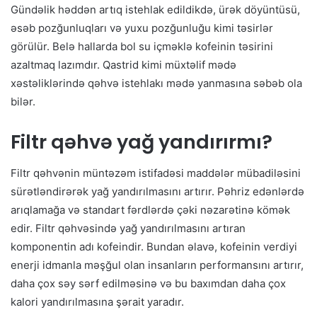
Gündəlik həddən artıq istehlak edildikdə, ürək döyüntüsü,
əsəb pozğunluqları və yuxu pozğunluğu kimi təsirlər
görülür. Belə hallarda bol su içməklə kofeinin təsirini
azaltmaq lazımdır. Qastrid kimi müxtəlif mədə
xəstəliklərində qəhvə istehlakı mədə yanmasına səbəb ola
bilər.
Filtr qəhvə yağ yandırırmı?
Filtr qəhvənin müntəzəm istifadəsi maddələr mübadiləsini
sürətləndirərək yağ yandırılmasını artırır. Pəhriz edənlərdə
arıqlamağa və standart fərdlərdə çəki nəzarətinə kömək
edir. Filtr qəhvəsində yağ yandırılmasını artıran
komponentin adı kofeindir. Bundan əlavə, kofeinin verdiyi
enerji idmanla məşğul olan insanların performansını artırır,
daha çox səy sərf edilməsinə və bu baxımdan daha çox
kalori yandırılmasına şərait yaradır.