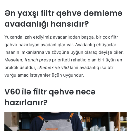
Ən yaxşı filtr qəhvə dəmləmə
avadanlığı hansıdır?
Yuxarıda izah etdiyimiz avadanlıqdan başqa, bir çox filtr
qəhvə hazırlayan avadanlıqlar var. Avadanlıq ehtiyacları
insanın imkanlarına və zövqünə uyğun olaraq dəyişə bilər.
Məsələn,
french press
prioriteti rahatlıq olan biri üçün ən
praktik üsuldur,
chemex
və
v60
kimi avadanlıq isə ətri
vurğulamaq istəyənlər üçün uyğundur.
V60 ilə filtr qəhvə necə
hazırlanır?