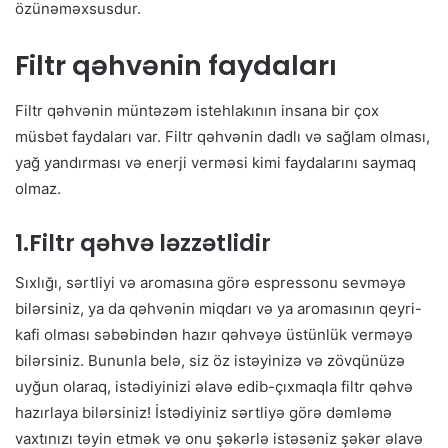
özünəməxsusdur.
Filtr qəhvənin faydaları
Filtr qəhvənin müntəzəm istehlakının insana bir çox
müsbət faydaları var. Filtr qəhvənin dadlı və sağlam olması,
yağ yandırması və enerji verməsi kimi faydalarını saymaq
olmaz.
1.Filtr qəhvə ləzzətlidir
Sıxlığı, sərtliyi və aromasına görə espressonu sevməyə
bilərsiniz, ya da qəhvənin miqdarı və ya aromasının qeyri-
kafi olması səbəbindən hazır qəhvəyə üstünlük verməyə
bilərsiniz. Bununla belə, siz öz istəyinizə və zövqünüzə
uyğun olaraq, istədiyinizi əlavə edib-çıxmaqla filtr qəhvə
hazırlaya bilərsiniz! İstədiyiniz sərtliyə görə dəmləmə
vaxtınızı təyin etmək və onu şəkərlə istəsəniz şəkər əlavə