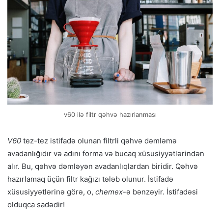
v60 ilə filtr qəhvə hazırlanması
V60
tez-tez istifadə olunan filtrli qəhvə dəmləmə
avadanlığıdır və adını forma və bucaq xüsusiyyətlərindən
alır. Bu, qəhvə dəmləyən avadanlıqlardan biridir. Qəhvə
hazırlamaq üçün filtr kağızı tələb olunur. İstifadə
xüsusiyyətlərinə görə, o,
chemex
-ə bənzəyir. İstifadəsi
olduqca sadədir!