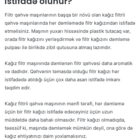
istifadə olunur?
Filtr qəhvə maşınlarının başqa bir növü olan kağız filtrli
qəhvə maşınlarında hər dəmləmədə filtr kağızından istifadə
etməlisiniz. Maşının yuxarı hissəsində plastik tutacaq var,
orada filtr kağızını yerləşdirmək və filtr kağızını dəmləmə
pulpası ilə birlikdə zibil qutusuna atmaq lazımdır.
Kağız filtr maşınında dəmlənən filtr qəhvəsi daha aromatik
və dadlıdır. Qəhvənin təmasda olduğu filtr kağızı hər
istifadədə atıldığı üçün çox daha asan istifadə imkanı
təqdim edir.
Kağız filtrli qəhvə maşınının mənfi tərəfi, hər dəmləmə
üçün bir filtr kağızı istifadə edəcəyiniz üçün uzun
müddətdə daha bahalı olmasıdır. Filtr kağızı olmadıqda,
təəssüf ki, maşında dəmləmək mümkün deyil, ona görə də
kağız ehtiyatınızı daim yoxlamalısınız.