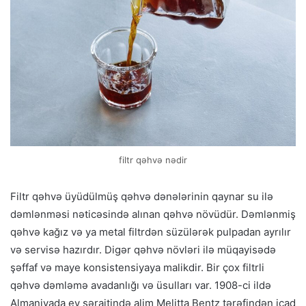
filtr qəhvə nədir
Filtr qəhvə üyüdülmüş qəhvə dənələrinin qaynar su ilə
dəmlənməsi nəticəsində alınan qəhvə növüdür. Dəmlənmiş
qəhvə kağız və ya metal filtrdən süzülərək pulpadan ayrılır
və servisə hazırdır. Digər qəhvə növləri ilə müqayisədə
şəffaf və maye konsistensiyaya malikdir. Bir çox filtrli
qəhvə dəmləmə avadanlığı və üsulları var. 1908-ci ildə
Almaniyada ev şəraitində alim Melitta Bentz tərəfindən icad