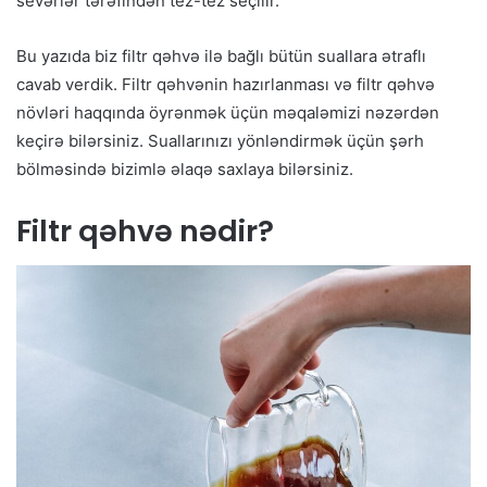
sevərlər tərəfindən tez-tez seçilir.
Bu yazıda biz filtr qəhvə ilə bağlı bütün suallara ətraflı
cavab verdik. Filtr qəhvənin hazırlanması və filtr qəhvə
növləri haqqında öyrənmək üçün məqaləmizi nəzərdən
keçirə bilərsiniz. Suallarınızı yönləndirmək üçün şərh
bölməsində bizimlə əlaqə saxlaya bilərsiniz.
Filtr qəhvə nədir?