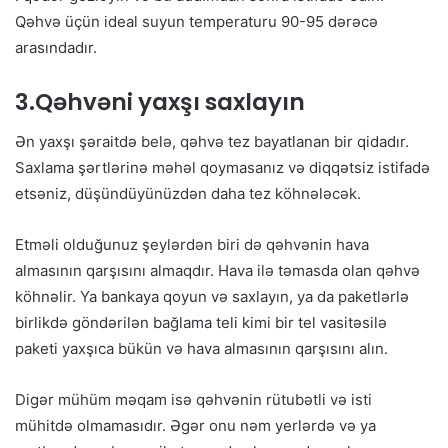
Qəhvə üçün ideal suyun temperaturu 90-95 dərəcə
arasındadır.
3.Qəhvəni yaxşı saxlayın
Ən yaxşı şəraitdə belə, qəhvə tez bayatlanan bir qidadır.
Saxlama şərtlərinə məhəl qoymasanız və diqqətsiz istifadə
etsəniz, düşündüyünüzdən daha tez köhnələcək.
Etməli olduğunuz şeylərdən biri də qəhvənin hava
almasının qarşısını almaqdır. Hava ilə təmasda olan qəhvə
köhnəlir. Ya bankaya qoyun və saxlayın, ya da paketlərlə
birlikdə göndərilən bağlama teli kimi bir tel vasitəsilə
paketi yaxşıca bükün və hava almasının qarşısını alın.
Digər mühüm məqam isə qəhvənin rütubətli və isti
mühitdə olmamasıdır. Əgər onu nəm yerlərdə və ya