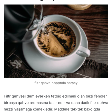
filtr qəhvə haqqında hərşey
Filtr qəhvəsi dəmləyərkən tətbiq edilməli olan bəzi fəndlər
birbaşa qəhvə aromasına təsir edir və daha dadlı filtr qəhvə
həzzi yaşamağa kömək edir. Maddələ tək-tək baxdıqda