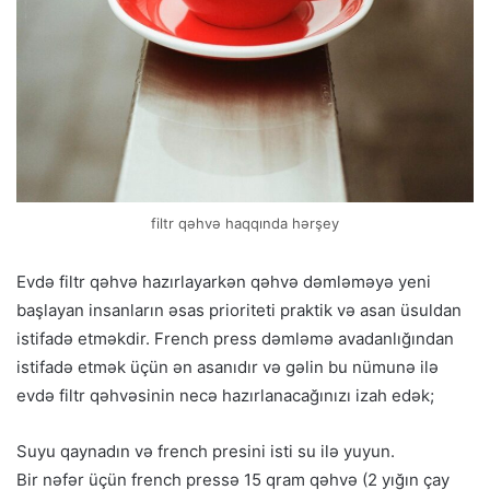
filtr qəhvə haqqında hərşey
Evdə filtr qəhvə hazırlayarkən qəhvə dəmləməyə yeni
başlayan insanların əsas prioriteti praktik və asan üsuldan
istifadə etməkdir. French press dəmləmə avadanlığından
istifadə etmək üçün ən asanıdır və gəlin bu nümunə ilə
evdə filtr qəhvəsinin necə hazırlanacağınızı izah edək;
Suyu qaynadın və french presini isti su ilə yuyun.
Bir nəfər üçün french pressə 15 qram qəhvə (2 yığın çay