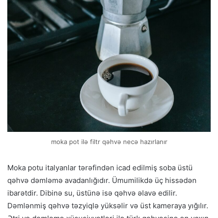
moka pot ilə filtr qəhvə necə hazırlanır
Moka potu italyanlar tərəfindən icad edilmiş soba üstü
qəhvə dəmləmə avadanlığıdır. Ümumilikdə üç hissədən
ibarətdir. Dibinə su, üstünə isə qəhvə əlavə edilir.
Dəmlənmiş qəhvə təzyiqlə yüksəlir və üst kameraya yığılır.