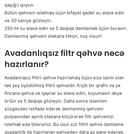
qaşığı) qoyun.
Bütün qəhvəni islatmaq üçün kifayət qədər su əlavə edin
və 30 saniyə gözləyin.
250 ml su əlavə edin və 5 dəqiqə dəmləmək üçün buraxın.
Dəmlənmiş qəhvəni stəkana tökün, nuş olsun!
Avadanlıqsız filtr qəhvə necə
hazırlanır?
Avadanlıqsız filtrli qəhvə hazırlamaq üçün sizə lazım olan
tək şey üyüdülmüş filtrli qəhvədir. Kiçik bir qrafin və ya
fincana qəhvə və qaynar su əlavə edin, soyumasın deyə
örtün və 5 dəqiqə gözləyin. Daha sonra istənilən
süzgəcdən istifadə edərək dəmlənmiş qəhvəni
pulpasından ayırıb stəkana köçürərək filtr qəhvənizi
istehlak edə bilərsiniz. Bu üsul sizi filtrli qəhvə dəmləmə
avadanlığı ilə hazırlanan qəhvədən daha az qane edəcək.