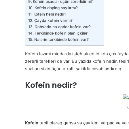
Kofein uşaqlar üçün zərərlidirmi?
Kofein doping sayılırmı?
Kofein həbi nədir?
Çayda kofein varmı?
Qəhvədə nə qədər kofein var?
Tərkibində kofein olan içkilər
Nələrin tərkibində kofein var?
Kofein lazımi miqdarda istehlak edildikdə çox faydal
zərərli tərəfləri də var. Bu yazıda kofein nədir, təsir
sualları sizin üçün ətraflı şəkildə cavablandırdıq.
Kofein nədir?
k
Kofein
təbii olaraq qəhvə və çay kimi yarpaq və ya m