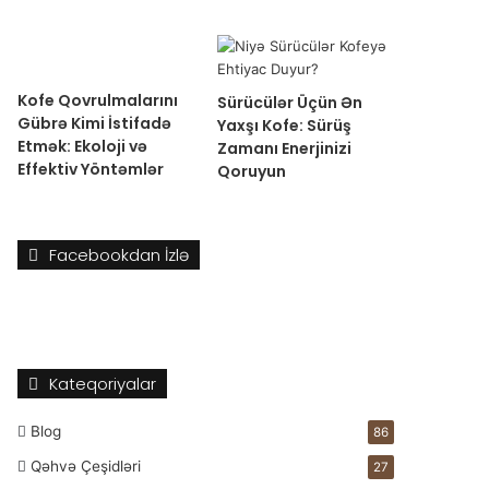
Kofe Qovrulmalarını
Sürücülər Üçün Ən
Gübrə Kimi İstifadə
Yaxşı Kofe: Sürüş
Etmək: Ekoloji və
Zamanı Enerjinizi
Effektiv Yöntəmlər
Qoruyun
Facebookdan İzlə
Kateqoriyalar
Blog
86
Qəhvə Çeşidləri
27