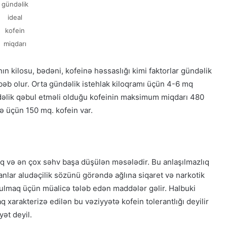
gündəlik
ideal
kofein
miqdarı
nın kilosu, bədəni, kofeinə həssaslığı kimi faktorlar gündəlik
əb olur. Orta gündəlik istehlak kiloqramı üçün 4-6 mq
ündəlik qəbul etməli olduğu kofeinin maksimum miqdarı 480
ə üçün 150 mq. kofein var.
ışıq və ən çox səhv başa düşülən məsələdir. Bu anlaşılmazlıq
nlar aludəçilik sözünü görəndə ağlına siqaret və narkotik
tulmaq üçün müalicə tələb edən maddələr gəlir. Halbuki
aq xarakterizə edilən bu vəziyyətə kofein tolerantlığı deyilir
yət deyil.