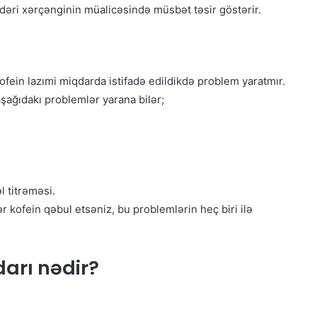
n dəri xərçənginin müalicəsində müsbət təsir göstərir.
fein lazımi miqdarda istifadə edildikdə problem yaratmır.
şağıdakı problemlər yarana bilər;
 titrəməsi.
 kofein qəbul etsəniz, bu problemlərin heç biri ilə
darı nədir?