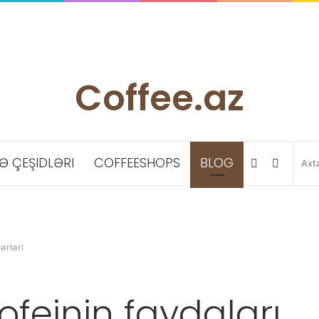
Coffee.az
 ÇEŞIDLƏRI
COFFEESHOPS
BLOG
Facebook
Instag
ərləri
ofeinin faydaları