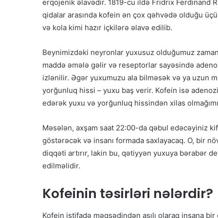
erqojenik əlavədir. 1819-cu ildə Fridrix Ferdinand 
qidalar arasında kofein ən çox qəhvədə olduğu üçün
və kola kimi hazır içkilərə əlavə edilib.
Beynimizdəki neyronlar yuxusuz olduğumuz zaman iş
maddə əmələ gəlir və reseptorlar sayəsində adenoz
izlənilir. Əgər yuxumuzu ala bilməsək və ya uzun m
yorğunluq hissi – yuxu baş verir. Kofein isə adenoz
edərək yuxu və yorğunluq hissindən xilas olmağımı
Məsələn, axşam saat 22:00-da qəbul edəcəyiniz kif
göstərəcək və insanı formada saxlayacaq. O, bir nö
diqqəti artırır, lakin bu, qətiyyən yuxuya bərabər d
edilməlidir.
Kofeinin təsirləri nələrdir?
Kofein istifadə məqsədindən asılı olaraq insana bir ç