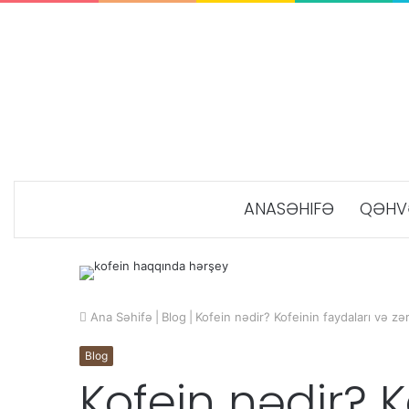
ANASƏHIFƏ
QƏHVƏ
Ana Səhifə
|
Blog
|
Kofein nədir? Kofeinin faydaları və zər
Blog
Kofein nədir? K