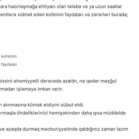
ra hazırlaşmağa ehtiyacı olan tələbə və ya uzun saatlar
mentlərə xidmət edən kofeinin faydaları və zərərləri burada;
kofeinin
faydaları
issini əhəmiyyətli dərəcədə azaldır, nə qədər məşğul
uymadan işləməyə imkan verir.
ın alınmasına kömək etdiyini sübut etdi.
ırmaqla öhdəliklərinizi həmişəkindən daha qısa müddətdə
və ayaqda durmaq məcburiyyətində qaldığınız zaman lazım