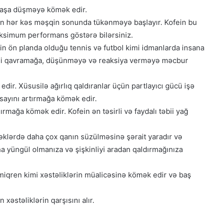
başa düşməyə kömək edir.
an hər kəs məşqin sonunda tükənməyə başlayır. Kofein bu
aksimum performans göstərə bilərsiniz.
ərin ön planda olduğu tennis və futbol kimi idmanlarda insana
rətli qavramağa, düşünməyə və reaksiya verməyə məcbur
edir. Xüsusilə ağırlıq qaldıranlar üçün partlayıcı gücü işə
 sayını artırmağa kömək edir.
ırmağa kömək edir. Kofein ən təsirli və faydalı təbii yağ
əklərdə daha çox qanın süzülməsinə şərait yaradır və
a yüngül olmanıza və şişkinliyi aradan qaldırmağınıza
miqren kimi xəstəliklərin müalicəsinə kömək edir və baş
xəstəliklərin qarşısını alır.