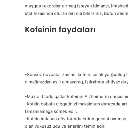
məşqdə rekordlar qırmaq istəyən idmançı, imtahanla
stol arxasında oturan biri ola bilərsiniz. Bütün seq
Kofeinin faydaları
-Sonsuz növbələr zamanı kofein içmək yorğunluq h
olmağınızdan asılı olmayaraq, istirahətə ehtiyac d
-Müxtəlif tədqiqatlar kofeinin Alzheimerin qarşısın
-Kofein qəbulu diqqətinizi maksimum dərəcədə art
tamamlamağa kömək edir.
-Kofein imtahan dövrlərində bütün gecəni oxumaq 
olan yuxusuzluğu və enerjini təmin edir.