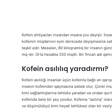
Kofein ehtiyacları insandan insana çox dəyişir. İnsa
kofeinin miqdarının eyni dərəcədə dəyişməsinə səb
təşkil edir. Məsələn, 80 kiloqramlıq bir insanın g
mq-dır. Orta hesabla 350 mqdir. Bir fincan adi qəhv
Kofein asılılıq yaradırmı?
Kofein asılılığı insanlar üçün kofeinlə bağlı ən qar
insanın kofeindən qaçmasına səbəb olur. Çünki insa
kimi sağlamlıqlarına təhlükə yaradan və ondan qur
kofeində belə bir şey yoxdur. Kofeinə “asılılıq” olar
və düşünüldüyü kimi həyati təhlükəsi olan bir vəziy