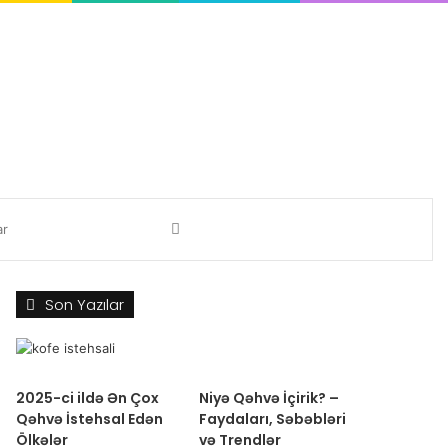
ram
Axtar
Son Yazılar
2025-ci ildə Ən Çox
Niyə Qəhvə İçirik? –
Qəhvə İstehsal Edən
Faydaları, Səbəbləri
Ölkələr
və Trendlər