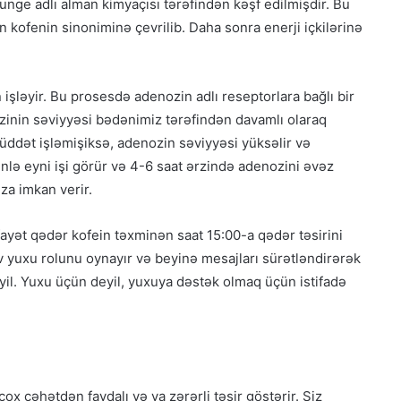
Runge adlı alman kimyaçısı tərəfindən kəşf edilmişdir. Bu
 kofenin sinoniminə çevrilib. Daha sonra enerji içkilərinə
ləyir. Bu prosesdə adenozin adlı reseptorlara bağlı bir
inin səviyyəsi bədənimiz tərəfindən davamlı olaraq
üddət işləmişiksə, adenozin səviyyəsi yüksəlir və
inlə eyni işi görür və 4-6 saat ərzində adenozini əvəz
za imkan verir.
ayət qədər kofein təxminən saat 15:00-a qədər təsirini
v yuxu rolunu oynayır və beyinə mesajları sürətləndirərək
eyil. Yuxu üçün deyil, yuxuya dəstək olmaq üçün istifadə
ox cəhətdən faydalı və ya zərərli təsir göstərir. Siz