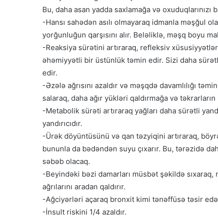
Bu, daha asan yadda saxlamağa və oxuduqlarınızı 
-Hansı sahədən asılı olmayaraq idmanla məşğul ol
yorğunluğun qarşısını alır. Beləliklə, məşq boyu m
-Reaksiya sürətini artıraraq, refleksiv xüsusiyyətl
əhəmiyyətli bir üstünlük təmin edir. Sizi daha sü
edir.
-Əzələ ağrısını azaldır və məşqdə davamlılığı təmin 
salaraq, daha ağır yükləri qaldırmağa və təkrarların
-Metabolik sürəti artıraraq yağları daha sürətli yand
yandırıcıdır.
-Ürək döyüntüsünü və qan təzyiqini artıraraq, böyr
bununla da bədəndən suyu çıxarır. Bu, tərəzidə dah
səbəb olacaq.
-Beyindəki bəzi damarları müsbət şəkildə sıxaraq, 
ağrılarını aradan qaldırır.
-Ağciyərləri açaraq bronxit kimi tənəffüsə təsir edən 
-İnsult riskini 1/4 azaldır.