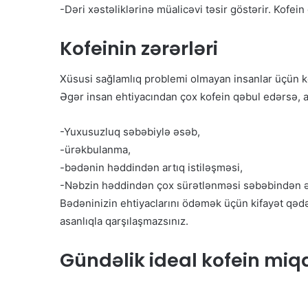
-Dəri xəstəliklərinə müalicəvi təsir göstərir. Kofei
Kofeinin zərərləri
Xüsusi sağlamlıq problemi olmayan insanlar üçün ko
Əgər insan ehtiyacından çox kofein qəbul edərsə, a
-Yuxusuzluq səbəbiylə əsəb,
-ürəkbulanma,
-bədənin həddindən artıq istiləşməsi,
-Nəbzin həddindən çox sürətlənməsi səbəbindən əl
Bədəninizin ehtiyaclarını ödəmək üçün kifayət qədər
asanlıqla qarşılaşmazsınız.
Gündəlik ideal kofein miq