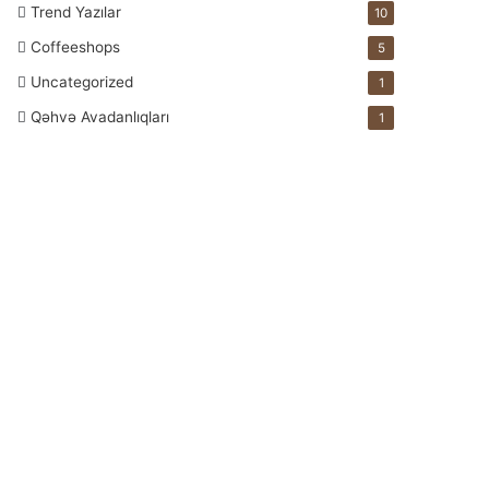
Trend Yazılar
10
Coffeeshops
5
Uncategorized
1
Qəhvə Avadanlıqları
1