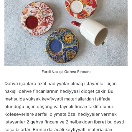
Fərdi Naxışlı Qəhvə Fincanı
Qəhvə içənlərə özəl hədiyyələr almaq istəyənlər üçün
naxışlı qəhvə fincanlarının hədiyyəsi diqqət çəkir. Bu
məhsulda yüksək keyfiyyətli materiallardan istifadə
olunduğu üçün qəşəng və faydalı fincan təklif olunur.
Kofesevərlərə sərfəli qiymətə özəl hədiyyələr vermək
istəyənlər 2 qəhvə fincanı və 2 nəlbəkidən ibarət bu dəsti
seçə bilərlər. Birinci dərəcəli keyfiyyətli materialdan