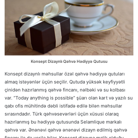
Konsept Dizaynlı Qəhvə Hədiyyə Qutusu
Konsept dizaynlı məhsullar özəl qəhvə hədiyyə qutuları
almaq istəyənlər üçün seçilir. Qutuda yüksək keyfiyyətli
çinidən hazırlanmış qəhvə fincanı, nəlbəki və su kolbası
var. “Today anything is possible” şüarı olan kart və yazılı su
qabı ofis mühitində dəbli istifadə edilə bilən məhsullar
sırasındadır. Türk qəhvəsevərləri üçün xüsusi olaraq
hazırlanmış bu hədiyyə qutusunda Selamlique markalı
qəhvə var. Ənənəvi qəhvə ənənəvi dizayn edilmiş qəhvə
fincanı ilə də verilə bilər. Konsept dizayna malik olduğu