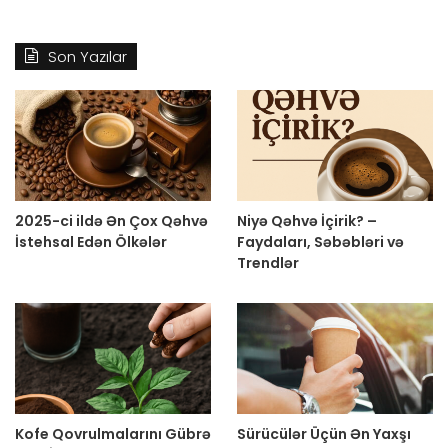
Son Yazılar
2025-ci ildə Ən Çox Qəhvə
Niyə Qəhvə İçirik? –
İstehsal Edən Ölkələr
Faydaları, Səbəbləri və
Trendlər
Kofe Qovrulmalarını Gübrə
Sürücülər Üçün Ən Yaxşı