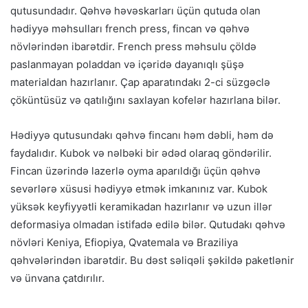
qutusundadır. Qəhvə həvəskarları üçün qutuda olan
hədiyyə məhsulları french press, fincan və qəhvə
növlərindən ibarətdir. French press məhsulu çöldə
paslanmayan poladdan və içəridə dayanıqlı şüşə
materialdan hazırlanır. Çap aparatındakı 2-ci süzgəclə
çöküntüsüz və qatılığını saxlayan kofelər hazırlana bilər.
Hədiyyə qutusundakı qəhvə fincanı həm dəbli, həm də
faydalıdır. Kubok və nəlbəki bir ədəd olaraq göndərilir.
Fincan üzərində lazerlə oyma aparıldığı üçün qəhvə
sevərlərə xüsusi hədiyyə etmək imkanınız var. Kubok
yüksək keyfiyyətli keramikadan hazırlanır və uzun illər
deformasiya olmadan istifadə edilə bilər. Qutudakı qəhvə
növləri Keniya, Efiopiya, Qvatemala və Braziliya
qəhvələrindən ibarətdir. Bu dəst səliqəli şəkildə paketlənir
və ünvana çatdırılır.