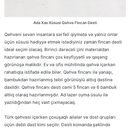
Ada Xas Xüsusi Qəhvə Fincan Dəsti
Qəhvəni sevən insanlara sərfəli qiymətə və yalnız onlar
üçün xüsusi hədiyyə etmək istədiyiniz zaman fincan dəsti
ideal seçim olacaq. Birinci dərəcəli çini materialdan
hazırlanan qəhvə fincanı çox keyfiyyətli və qəşəng
görünüşə malikdir. Ev və ofis mühitində qəhvə içərkən
rahatlıqla istifadə edilə bilər. Qəhvə fincanı ilə yanaşı,
bambukdan hazırlanmış təbii görünüşlü altlıq dəstinə
daxildir. Qəhvə fincanı dəsti cəmi 5 fincan və 6 bambuk
altlıq olaraq hazırlanmışdır. Ad lazer oyma üsulu ilə
yazıldığından heç vaxt çıxmayacaq.
Türk qəhvəsi içərkən çoxuşaqlı ailələr və dost qrupları
üçün dəbli dəst kimi seçilir. Dəsti komanda şəklində