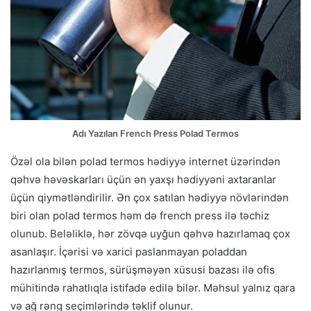
Adı Yazılan French Press Polad Termos
Özəl ola bilən polad termos hədiyyə internet üzərindən
qəhvə həvəskarları üçün ən yaxşı hədiyyəni axtaranlar
üçün qiymətləndirilir. Ən çox satılan hədiyyə növlərindən
biri olan polad termos həm də french press ilə təchiz
olunub. Beləliklə, hər zövqə uyğun qəhvə hazırlamaq çox
asanlaşır. İçərisi və xarici paslanmayan poladdan
hazırlanmış termos, sürüşməyən xüsusi bazası ilə ofis
mühitində rahatlıqla istifadə edilə bilər. Məhsul yalnız qara
və ağ rəng seçimlərində təklif olunur.