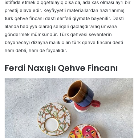
istifadə etmək diqqətəlayiq olsa da, ada xas olması ayrı bir
prestij əlavə edir. Keyfiyyətli materiallardan hazırlanmış
türk qəhvə fincanı dəsti sərfəli qiymətə bəyənilir. Dəsti
alanda hədiyyə olaraq səliqəli qablaşdıraraq ünvana
göndərmək mümkündür. Türk qəhvəsi sevənlərin
bəyənəcəyi dizayna malik olan türk qəhvə fincanı dəsti
həm dəbli, həm də faydalıdır.
Fərdi Naxışlı Qəhvə Fincanı