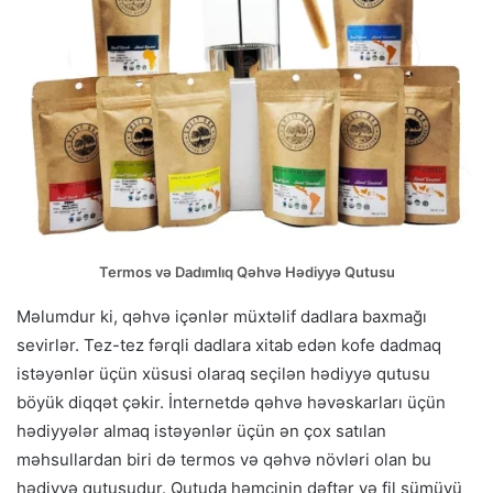
Termos və Dadımlıq Qəhvə Hədiyyə Qutusu
Məlumdur ki, qəhvə içənlər müxtəlif dadlara baxmağı
sevirlər. Tez-tez fərqli dadlara xitab edən kofe dadmaq
istəyənlər üçün xüsusi olaraq seçilən hədiyyə qutusu
böyük diqqət çəkir. İnternetdə qəhvə həvəskarları üçün
hədiyyələr almaq istəyənlər üçün ən çox satılan
məhsullardan biri də termos və qəhvə növləri olan bu
hədiyyə qutusudur. Qutuda həmçinin dəftər və fil sümüyü