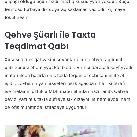
qapağı olduğu üçün sızdırmazlıq xüsusiyyəti yoxdur. Şüşə
termosu torbaya dik qoyaraq saxlamaq vacibdir ki, maye
tökülməsin.
Qəhvə Şüarlı ilə Taxta
Təqdimat Qabı
Xüsusilə türk qəhvəsini sevənlər üçün qəhvə təqdimat
qabı xüsusi əhəmiyyət kəsb edir. Birinci dərəcəli keyfiyyətli
materialdan hazırlanmış taxta təqdimat qabı tamamilə əl
işidir. Lövhənin yan hissələri bərk ağacdan, hər iki tərəfi
isə melamin üzlüklü MDF materialından hazırlanıb. Qəhvə
devizi yazılmış taxta süfrəyə şık dizaynı ilə həm evdə, həm
də ofis mühitində istifadəyə uyğundur.