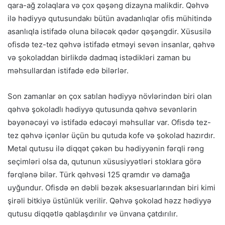
qara-ağ zolaqlara və çox qəşəng dizayna malikdir. Qəhvə
ilə hədiyyə qutusundakı bütün avadanlıqlar ofis mühitində
asanlıqla istifadə oluna biləcək qədər qəşəngdir. Xüsusilə
ofisdə tez-tez qəhvə istifadə etməyi sevən insanlar, qəhvə
və şokoladdan birlikdə dadmaq istədikləri zaman bu
məhsullardan istifadə edə bilərlər.
Son zamanlar ən çox satılan hədiyyə növlərindən biri olan
qəhvə şokoladlı hədiyyə qutusunda qəhvə sevənlərin
bəyənəcəyi və istifadə edəcəyi məhsullar var. Ofisdə tez-
tez qəhvə içənlər üçün bu qutuda kofe və şokolad hazırdır.
Metal qutusu ilə diqqət çəkən bu hədiyyənin fərqli rəng
seçimləri olsa da, qutunun xüsusiyyətləri stoklara görə
fərqlənə bilər. Türk qəhvəsi 125 qramdır və damağa
uyğundur. Ofisdə ən dəbli bəzək aksesuarlarından biri kimi
şirəli bitkiyə üstünlük verilir. Qəhvə şokolad həzz hədiyyə
qutusu diqqətlə qablaşdırılır və ünvana çatdırılır.