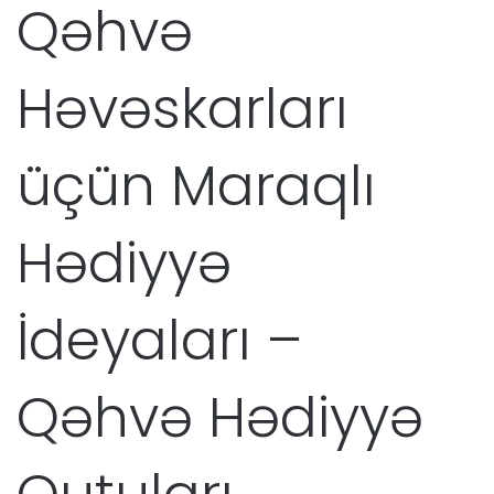
Qəhvə
Həvəskarları
üçün Maraqlı
Hədiyyə
İdeyaları –
Qəhvə Hədiyyə