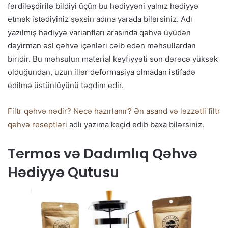
fərdiləşdirilə bildiyi üçün bu hədiyyəni yalnız hədiyyə
etmək istədiyiniz şəxsin adına yarada bilərsiniz. Adı
yazılmış hədiyyə variantları arasında qəhvə üyüdən
dəyirman əsl qəhvə içənləri cəlb edən məhsullardan
biridir. Bu məhsulun material keyfiyyəti son dərəcə yüksək
olduğundan, uzun illər deformasiya olmadan istifadə
edilmə üstünlüyünü təqdim edir.
Filtr qəhvə nədir? Necə hazırlanır? Ən asand və ləzzətli filtr
qəhvə reseptləri
adlı yazıma keçid edib baxa bilərsiniz.
Termos və Dadımlıq Qəhvə
Hədiyyə Qutusu