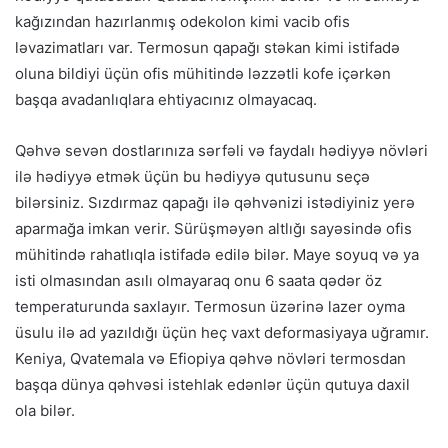
kağızından hazırlanmış odekolon kimi vacib ofis
ləvazimatları var. Termosun qapağı stəkan kimi istifadə
oluna bildiyi üçün ofis mühitində ləzzətli kofe içərkən
başqa avadanlıqlara ehtiyacınız olmayacaq.
Qəhvə sevən dostlarınıza sərfəli və faydalı hədiyyə növləri
ilə hədiyyə etmək üçün bu hədiyyə qutusunu seçə
bilərsiniz. Sızdırmaz qapağı ilə qəhvənizi istədiyiniz yerə
aparmağa imkan verir. Sürüşməyən altlığı sayəsində ofis
mühitində rahatlıqla istifadə edilə bilər. Maye soyuq və ya
isti olmasından asılı olmayaraq onu 6 saata qədər öz
temperaturunda saxlayır. Termosun üzərinə lazer oyma
üsulu ilə ad yazıldığı üçün heç vaxt deformasiyaya uğramır.
Keniya, Qvatemala və Efiopiya qəhvə növləri termosdan
başqa dünya qəhvəsi istehlak edənlər üçün qutuya daxil
ola bilər.