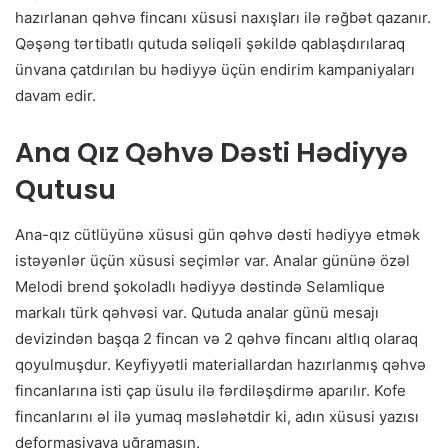
hazırlanan qəhvə fincanı xüsusi naxışları ilə rəğbət qazanır.
Qəşəng tərtibatlı qutuda səliqəli şəkildə qablaşdırılaraq
ünvana çatdırılan bu hədiyyə üçün endirim kampaniyaları
davam edir.
Ana Qız Qəhvə Dəsti Hədiyyə
Qutusu
Ana-qız cütlüyünə xüsusi gün qəhvə dəsti hədiyyə etmək
istəyənlər üçün xüsusi seçimlər var. Analar gününə özəl
Melodi brend şokoladlı hədiyyə dəstində Selamlique
markalı türk qəhvəsi var. Qutuda analar günü mesajı
devizindən başqa 2 fincan və 2 qəhvə fincanı altlıq olaraq
qoyulmuşdur. Keyfiyyətli materiallardan hazırlanmış qəhvə
fincanlarına isti çap üsulu ilə fərdiləşdirmə aparılır. Kofe
fincanlarını əl ilə yumaq məsləhətdir ki, adın xüsusi yazısı
deformasiyaya uğramasın.