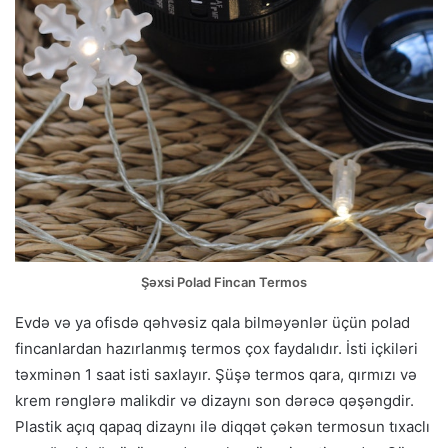
Şəxsi Polad Fincan Termos
Evdə və ya ofisdə qəhvəsiz qala bilməyənlər üçün polad
fincanlardan hazırlanmış termos çox faydalıdır. İsti içkiləri
təxminən 1 saat isti saxlayır. Şüşə termos qara, qırmızı və
krem ​​rənglərə malikdir və dizaynı son dərəcə qəşəngdir.
Plastik açıq qapaq dizaynı ilə diqqət çəkən termosun tıxaclı