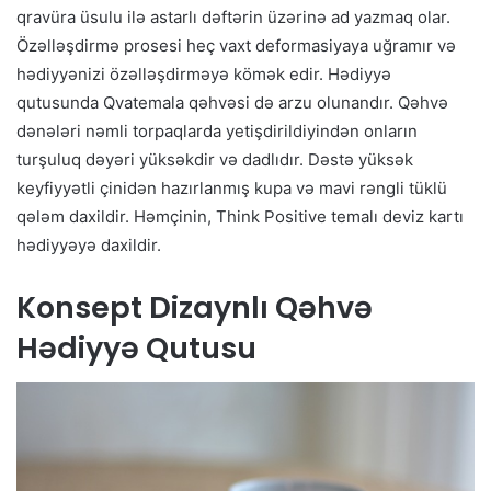
qravüra üsulu ilə astarlı dəftərin üzərinə ad yazmaq olar.
Özəlləşdirmə prosesi heç vaxt deformasiyaya uğramır və
hədiyyənizi özəlləşdirməyə kömək edir. Hədiyyə
qutusunda Qvatemala qəhvəsi də arzu olunandır. Qəhvə
dənələri nəmli torpaqlarda yetişdirildiyindən onların
turşuluq dəyəri yüksəkdir və dadlıdır. Dəstə yüksək
keyfiyyətli çinidən hazırlanmış kupa və mavi rəngli tüklü
qələm daxildir. Həmçinin, Think Positive temalı deviz kartı
hədiyyəyə daxildir.
Konsept Dizaynlı Qəhvə
Hədiyyə Qutusu