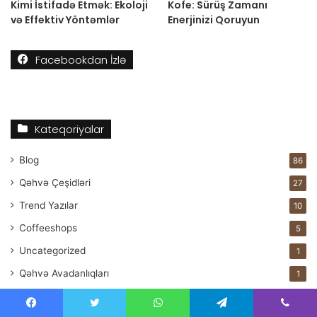
Kimi İstifadə Etmək: Ekoloji
Kofe: Sürüş Zamanı
və Effektiv Yöntəmlər
Enerjinizi Qoruyun
Facebookdan İzlə
Kateqoriyalar
Blog
86
Qəhvə Çeşidləri
27
Trend Yazılar
10
Coffeeshops
5
Uncategorized
1
Qəhvə Avadanlıqları
1
Facebook
Twitter
WhatsApp
Telegram
Viber