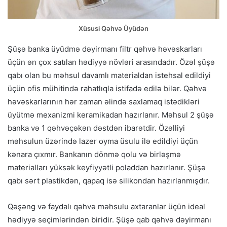
Xüsusi Qəhvə Üyüdən
Şüşə banka üyüdmə dəyirmanı filtr qəhvə həvəskarları
üçün ən çox satılan hədiyyə növləri arasındadır. Özəl şüşə
qabı olan bu məhsul davamlı materialdan istehsal edildiyi
üçün ofis mühitində rahatlıqla istifadə edilə bilər. Qəhvə
həvəskarlarının hər zaman əlində saxlamaq istədikləri
üyütmə mexanizmi keramikadan hazırlanır. Məhsul 2 şüşə
banka və 1 qəhvəçəkən dəstdən ibarətdir. Özəlliyi
məhsulun üzərində lazer oyma üsulu ilə edildiyi üçün
kənara çıxmır. Bankanın dönmə qolu və birləşmə
materialları yüksək keyfiyyətli poladdan hazırlanır. Şüşə
qabı sərt plastikdən, qapaq isə silikondan hazırlanmışdır.
Qəşəng və faydalı qəhvə məhsulu axtaranlar üçün ideal
hədiyyə seçimlərindən biridir. Şüşə qab qəhvə dəyirmanı