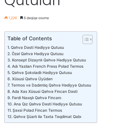
Qutuları
1,226
6 dəqiqə oxuma
Table of Contents
Qəhvə Dəsti Hədiyyə Qutusu
Özəl Qəhvə Hədiyyə Qutusu
Konsept Dizaynlı Qəhvə Hədiyyə Qutusu
Adı Yazılan French Press Polad Termos
Qəhvə Şokoladlı Hədiyyə Qutusu
Xüsusi Qəhvə Üyüdən
Termos və Dadımlıq Qəhvə Hədiyyə Qutusu
Ada Xas Xüsusi Qəhvə Fincan Dəsti
Fərdi Naxışlı Qəhvə Fincanı
Ana Qız Qəhvə Dəsti Hədiyyə Qutusu
Şəxsi Polad Fincan Termos
Qəhvə Şüarlı ilə Taxta Təqdimat Qabı