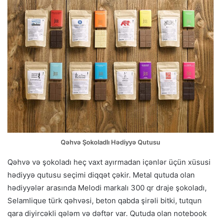
Qəhvə Şokoladlı Hədiyyə Qutusu
Qəhvə və şokoladı heç vaxt ayırmadan içənlər üçün xüsusi
hədiyyə qutusu seçimi diqqət çəkir. Metal qutuda olan
hədiyyələr arasında Melodi markalı 300 qr draje şokoladı,
Selamlique türk qəhvəsi, beton qabda şirəli bitki, tutqun
qara diyircəkli qələm və dəftər var. Qutuda olan notebook