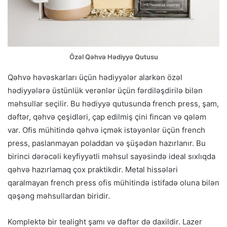
Özəl Qəhvə Hədiyyə Qutusu
Qəhvə həvəskarları üçün hədiyyələr alarkən özəl
hədiyyələrə üstünlük verənlər üçün fərdiləşdirilə bilən
məhsullar seçilir. Bu hədiyyə qutusunda french press, şam,
dəftər, qəhvə çeşidləri, çap edilmiş çini fincan və qələm
var. Ofis mühitində qəhvə içmək istəyənlər üçün french
press, paslanmayan poladdan və şüşədən hazırlanır. Bu
birinci dərəcəli keyfiyyətli məhsul sayəsində ideal sıxlıqda
qəhvə hazırlamaq çox praktikdir. Metal hissələri
qaralmayan french press ofis mühitində istifadə oluna bilən
qəşəng məhsullardan biridir.
Komplektə bir tealight şamı və dəftər də daxildir. Lazer