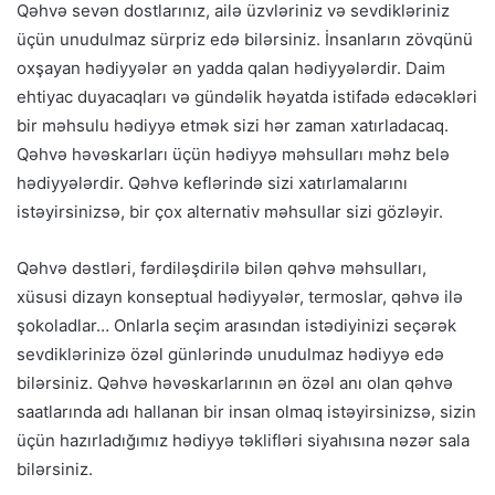
Qəhvə sevən dostlarınız, ailə üzvləriniz və sevdikləriniz
üçün unudulmaz sürpriz edə bilərsiniz. İnsanların zövqünü
oxşayan hədiyyələr ən yadda qalan hədiyyələrdir. Daim
ehtiyac duyacaqları və gündəlik həyatda istifadə edəcəkləri
bir məhsulu hədiyyə etmək sizi hər zaman xatırladacaq.
Qəhvə həvəskarları üçün hədiyyə məhsulları məhz belə
hədiyyələrdir. Qəhvə keflərində sizi xatırlamalarını
istəyirsinizsə, bir çox alternativ məhsullar sizi gözləyir.
Qəhvə dəstləri, fərdiləşdirilə bilən qəhvə məhsulları,
xüsusi dizayn konseptual hədiyyələr, termoslar, qəhvə ilə
şokoladlar… Onlarla seçim arasından istədiyinizi seçərək
sevdiklərinizə özəl günlərində unudulmaz hədiyyə edə
bilərsiniz. Qəhvə həvəskarlarının ən özəl anı olan qəhvə
saatlarında adı hallanan bir insan olmaq istəyirsinizsə, sizin
üçün hazırladığımız hədiyyə təklifləri siyahısına nəzər sala
bilərsiniz.