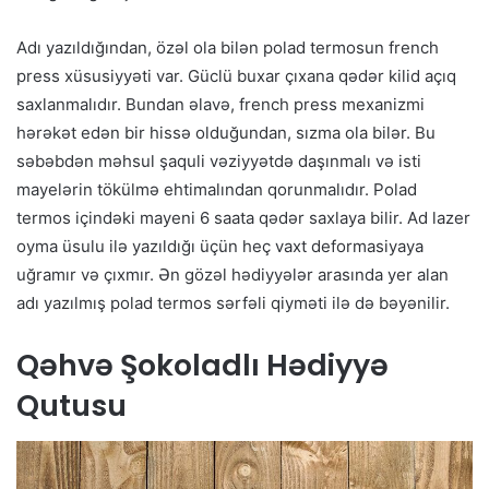
Adı yazıldığından, özəl ola bilən polad termosun french
press xüsusiyyəti var. Güclü buxar çıxana qədər kilid açıq
saxlanmalıdır. Bundan əlavə, french press mexanizmi
hərəkət edən bir hissə olduğundan, sızma ola bilər. Bu
səbəbdən məhsul şaquli vəziyyətdə daşınmalı və isti
mayelərin tökülmə ehtimalından qorunmalıdır. Polad
termos içindəki mayeni 6 saata qədər saxlaya bilir. Ad lazer
oyma üsulu ilə yazıldığı üçün heç vaxt deformasiyaya
uğramır və çıxmır. Ən gözəl hədiyyələr arasında yer alan
adı yazılmış polad termos sərfəli qiyməti ilə də bəyənilir.
Qəhvə Şokoladlı Hədiyyə
Qutusu