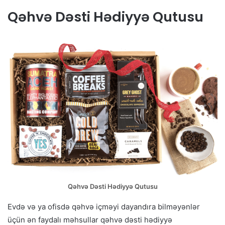
Qəhvə Dəsti Hədiyyə Qutusu
Qəhvə Dəsti Hədiyyə Qutusu
Evdə və ya ofisdə qəhvə içməyi dayandıra bilməyənlər
üçün ən faydalı məhsullar qəhvə dəsti hədiyyə