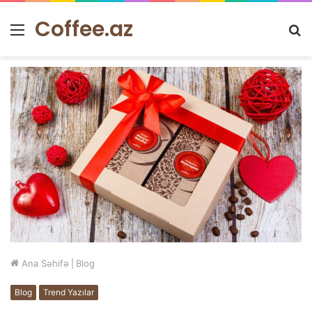
Coffee.az
Menu
A
Ana Səhifə
|
Blog
Blog
Trend Yazılar