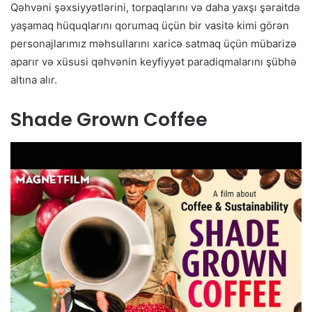
Qəhvəni şəxsiyyətlərini, torpaqlarını və daha yaxşı şəraitdə
yaşamaq hüquqlarını qorumaq üçün bir vasitə kimi görən
personajlarımız məhsullarını xaricə satmaq üçün mübarizə
aparır və xüsusi qəhvənin keyfiyyət paradiqmalarını şübhə
altına alır.
Shade Grown Coffee