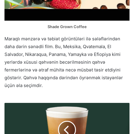
Shade Grown Coffee
Maraqlı mənzərə və təbiət görüntüləri ilə sələflərindən
daha dərin sənədli film. Bu, Meksika, Qvatemala, El
Salvador, Nikaraqua, Panama, Yamayka və Efiopiya kimi
yerlərdə xüsusi qəhvənin becərilməsinin qəhvə
fermerlərinə və ətraf mühitə necə müsbət təsir etdiyini
göstərir. Qəhvə haqqında dərindən öyrənmək istəyənlər
üçün əla seçimdir.