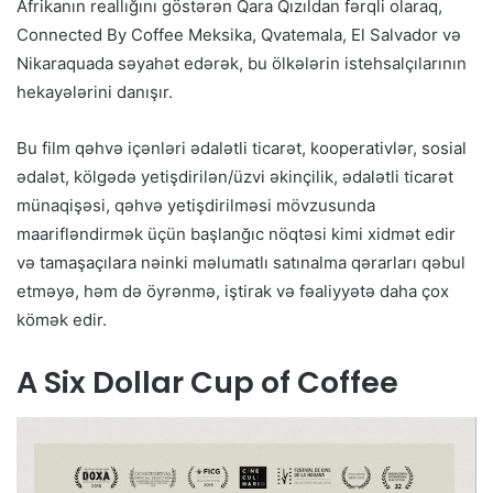
Afrikanın reallığını göstərən Qara Qızıldan fərqli olaraq,
Connected By Coffee Meksika, Qvatemala, El Salvador və
Nikaraquada səyahət edərək, bu ölkələrin istehsalçılarının
hekayələrini danışır.
Bu film qəhvə içənləri ədalətli ticarət, kooperativlər, sosial
ədalət, kölgədə yetişdirilən/üzvi əkinçilik, ədalətli ticarət
münaqişəsi, qəhvə yetişdirilməsi mövzusunda
maarifləndirmək üçün başlanğıc nöqtəsi kimi xidmət edir
və tamaşaçılara nəinki məlumatlı satınalma qərarları qəbul
etməyə, həm də öyrənmə, iştirak və fəaliyyətə daha çox
kömək edir.
A Six Dollar Cup of Coffee