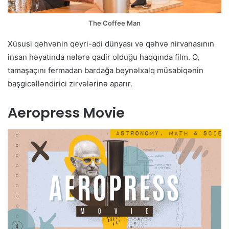
The Coffee Man
Xüsusi qəhvənin qeyri-adi dünyası və qəhvə nirvanasının
insan həyatında nələrə qadir olduğu haqqında film. O,
tamaşaçını fermadan bardağa beynəlxalq müsabiqənin
başgicəlləndirici zirvələrinə aparır.
Aeropress Movie