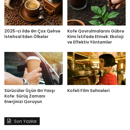
2025-ci ildə Ən Çox Qəhvə
Kofe Qovrulmalarını Gübrə
İstehsal Edən Ölkələr
Kimi İstifadə Etmək: Ekoloji
və Effektiv Yöntəmlər
Sürücülər Üçün Ən Yaxşı
Kofeli Film Səhnələri
Kofe: Sürüş Zamanı
Enerjinizi Qoruyun
Son Yazılar