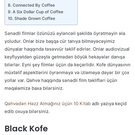
Connected By Coffee
A Six Dollar Cup of Coffee
Shade Grown Coffee
Sənədli filmlər özünüzü əyləncəli şəkildə öyrətməyin əla
yoludur. Onlar bizə başqa cür tanıya bilməyəcəyimiz
dünyalar haqqında təsəvvür təklif edirlər. Onlar audiovizual
keyfiyyətdən güzəştə getmədən böyük hekayələr danışa
bilərlər. Eyni şey filmlər üçün də keçərlidir. Kofe dünyasının
müxtəlif aspektlərini öyrənməyə və izləməyə dəyər bir çox
yollar var. Qəhvə haqqında sənədli film təklifləri üçün
məqaləmizə baxa bilərsiniz.
Qəhvədən Həzz Almağınız üçün 10 Kitab
adlı yazıya keçid
edib oxuya bilərsiniz.
Black Kofe