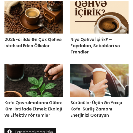
2025-ci ildə Ən Çox Qəhvə
Niyə Qəhvə İçirik? –
İstehsal Edən Ölkələr
Faydaları, Səbəbləri və
Trendlər
Kofe Qovrulmalarını Gübrə
Sürücülər Üçün Ən Yaxşı
Kimi İstifadə Etmək: Ekoloji
Kofe: Sürüş Zamanı
və Effektiv Yöntəmlər
Enerjinizi Qoruyun
Facebookdan İzlə