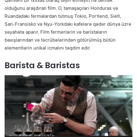
Qəhvəni bir ixtisas olaraq təyin etməyin nə demək
olduğunu araşdıran film. O, tamaşaçıları Honduras və
Ruandadakı fermalardan tutmuş Tokio, Portlend, Sietl,
San-Fransisko və Nyu-Yorkdakı kafelərə qədər dünya üzrə
səyahətə aparır. Film fermerlərin və baristaların
baxışlarından və təcrübələrindən götürülmüş bütün
elementlərin unikal icmalını təqdim edir.
Barista & Baristas