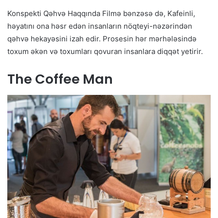
Konspekti Qəhvə Haqqında Filmə bənzəsə də, Kafeinli,
həyatını ona həsr edən insanların nöqteyi-nəzərindən
qəhvə hekayəsini izah edir. Prosesin hər mərhələsində
toxum əkən və toxumları qovuran insanlara diqqət yetirir.
The Coffee Man