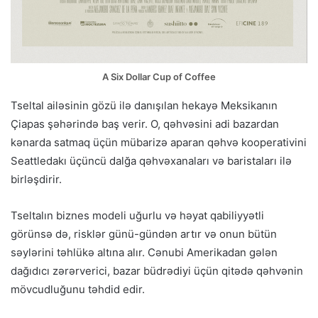
A Six Dollar Cup of Coffee
Tseltal ailəsinin gözü ilə danışılan hekayə Meksikanın
Çiapas şəhərində baş verir. O, qəhvəsini adi bazardan
kənarda satmaq üçün mübarizə aparan qəhvə kooperativini
Seattledakı üçüncü dalğa qəhvəxanaları və baristaları ilə
birləşdirir.
Tseltalın biznes modeli uğurlu və həyat qabiliyyətli
görünsə də, risklər günü-gündən artır və onun bütün
səylərini təhlükə altına alır. Cənubi Amerikadan gələn
dağıdıcı zərərverici, bazar büdrədiyi üçün qitədə qəhvənin
mövcudluğunu təhdid edir.