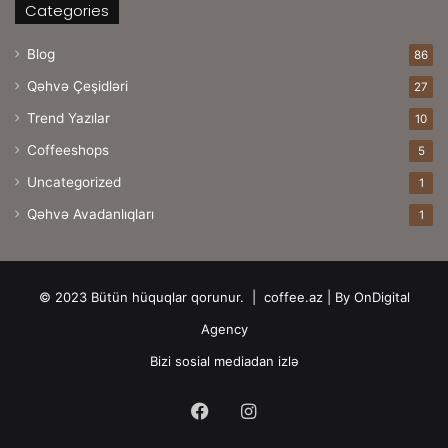
Categories
Blog
86
Qəhvə Çeşidləri
27
Trend Yazılar
10
Coffeeshops
5
Uncategorized
1
Qəhvə Avadanlıqları
1
© 2023 Bütün hüquqlar qorunur. |
coffee.az
| By
OnDigital
Agency
Bizi sosial mediadan izlə
Facebook
Instagram