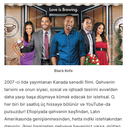
Black Kofe
2007-ci ildə yayımlanan Kanada sənədli filmi. Qəhvənin
tarixini və onun siyasi, sosial və iqtisadi təsirini əvvəldən
daha yaxşı başa düşməyə kömək edəcək bir istehsal. O,
hər biri bir saatlıq üç hissəyə bölünür və YouTube-da
pulsuzdur! Efiopiyada qəhvənin kəşfindən, Latın
Amerikasında genişlənməsindən, hətta indiki istehlakından
danışılır. Əgər həqiqətən qəhvəyə həvəsiniz varsa, mütləq