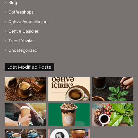
Blog
Coffeeshops
Qəhvə Avadanlıqları
Qəhvə Çeşidləri
Trend Yazılar
Uncategorized
Last Modified Posts