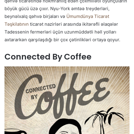
qəhvə ticarətində hökmranlıq edən çoxmillətli oyunçuların
böyük gücü üzə çıxır. Nyu-York əmtəə treyderləri,
beynəlxalq qəhvə birjaları və
Ümumdünya Ticarət
Təşkilatının
ticarət nazirləri arasında ikitərəfli əlaqələr
Tadessenin fermerləri üçün uzunmüddətli həll yolları
axtararkən qarşılaşdığı bir çox çətinlikləri ortaya qoyur.
Connected By Coffee