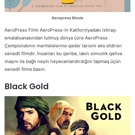
Aeropress Movie
AeroPress Filmi AeroPress-in Kaliforniyadakı ixtiraçı
emalatxanasından tutmuş dünya üzrə AeroPress
Çempionatının mərhələlərinə qədər tarixini əks etdirən
sənədli filmdir. İnsanları bu qəribə, lakin simvolik qəhvə
maşını ilə bağlı nəyin həyəcanlandırdığını tapmaq üçün
sənədli filmə baxın.
Black Gold