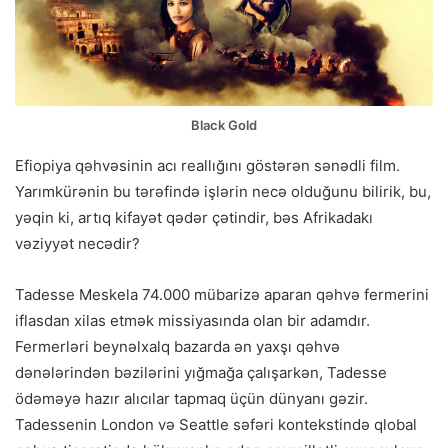
Black Gold
Efiopiya qəhvəsinin acı reallığını göstərən sənədli film.
Yarımkürənin bu tərəfində işlərin necə olduğunu bilirik, bu,
yəqin ki, artıq kifayət qədər çətindir, bəs Afrikadakı
vəziyyət necədir?
Tadesse Meskela 74.000 mübarizə aparan qəhvə fermerini
iflasdan xilas etmək missiyasında olan bir adamdır.
Fermerləri beynəlxalq bazarda ən yaxşı qəhvə
dənələrindən bəzilərini yığmağa çalışarkən, Tadesse
ödəməyə hazır alıcılar tapmaq üçün dünyanı gəzir.
Tadessenin London və Seattle səfəri kontekstində qlobal