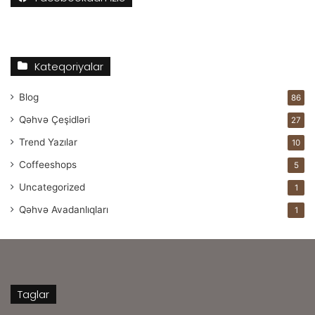
Kateqoriyalar
Blog
86
Qəhvə Çeşidləri
27
Trend Yazılar
10
Coffeeshops
5
Uncategorized
1
Qəhvə Avadanlıqları
1
Taglar