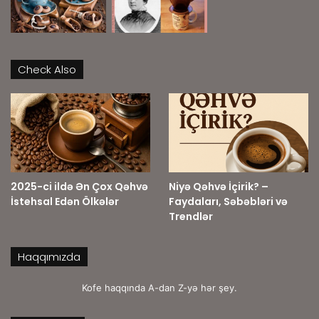
Check Also
2025-ci ildə Ən Çox Qəhvə
Niyə Qəhvə İçirik? –
İstehsal Edən Ölkələr
Faydaları, Səbəbləri və
Trendlər
Haqqımızda
Kofe haqqında A-dan Z-yə hər şey.